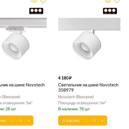
4 180
ьник на шине Novotech
Светильник на шине Novotech
358979
h
Венгрия
Novotech
Венгрия
5
5
28
78