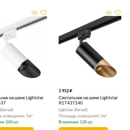
1 952
ник на шине Lightstar
Светильник на шине Lightstar
637
R1T437140
Китай
Lightstar
Китай
1
1
200
128