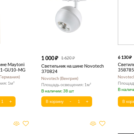
1 000
6 130
1 620
ине Maytoni
Светил
Светильник на шине Novotech
5-1-GU10-MG
358785
370824
Германия
Novotec
Novotech
Венгрия
1
1
38