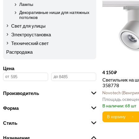
Лампы
Декоративные ниши для натяжных
потолков
Свет для улицы
Электроустановка
Технический свет
Распродажа
Цена
4 150
Светильник на ш
358778
Производитель
Novotech
Венгри
68
Форма
Стиль
Назначение