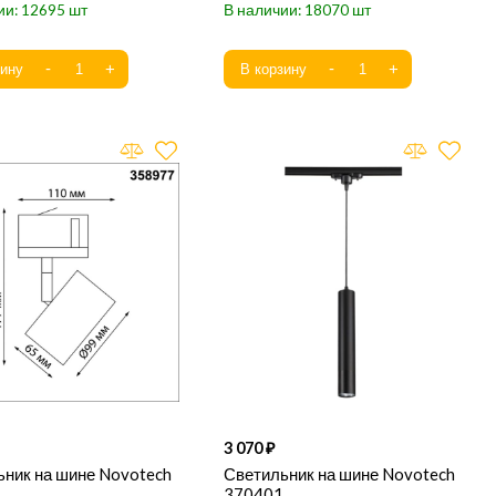
12695
18070
3 070
ьник на шине Novotech
Светильник на шине Novotech
370401