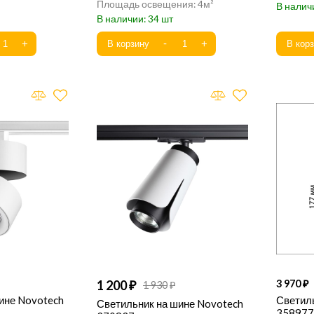
4
34
1 200
3 970
1 930
ине Novotech
Светил
Светильник на шине Novotech
358977