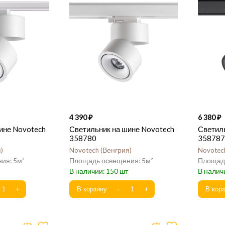
4 390
6 380
ине Novotech
Светильник на шине Novotech
Светил
358780
358787
я
Novotech
Венгрия
Novotec
5
5
150