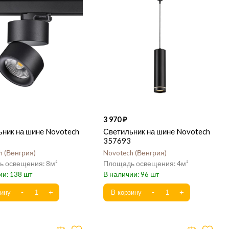
3 970
ьник на шине Novotech
Светильник на шине Novotech
357693
h
Венгрия
Novotech
Венгрия
8
4
138
96