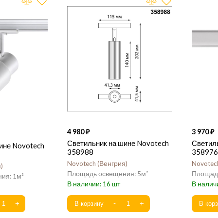
4 980
3 970
Светильник на шине Novotech
Светил
ине Novotech
358988
358976
Novotech
Венгрия
Novotec
я
5
1
16