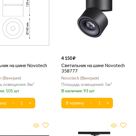
4 150
ьник на шине Novotech
Светильник на шине Novotech
358777
h
Венгрия
Novotech
Венгрия
8
5
101
93