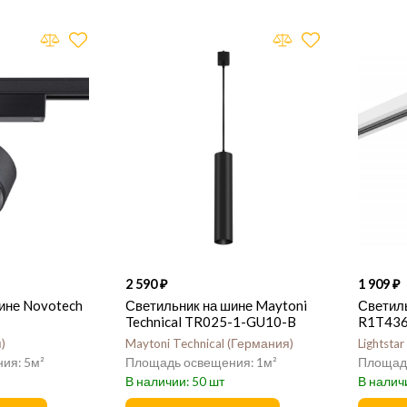
2 590
1 909
ине Novotech
Светильник на шине Maytoni
Светиль
Technical TR025-1-GU10-B
R1T43
я
Maytoni Technical
Германия
Lightstar
5
1
50