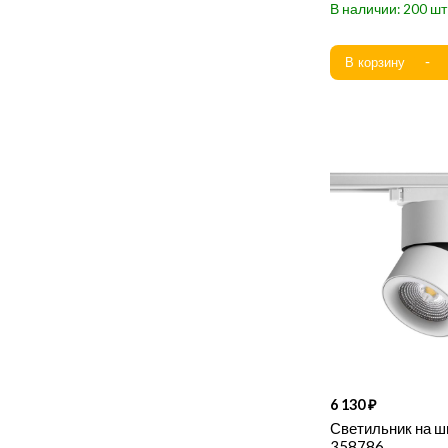
200
6 130
Светильник на ш
358786