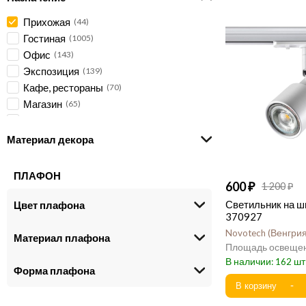
Прихожая
44
Гостиная
1005
Офис
143
Экспозиция
139
Кафе, рестораны
70
Магазин
65
Спальня
43
Кухня
39
Материал декора
Детская
19
Ванная
4
ПЛАФОН
600
1 200
Светильник на ш
Цвет плафона
370927
Novotech
Венгри
Материал плафона
162
Форма плафона