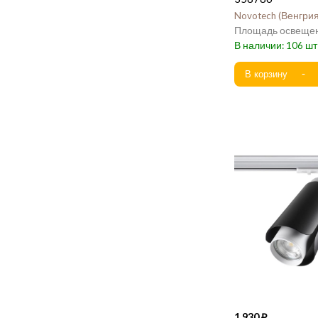
Novotech
Венгри
106
1 930