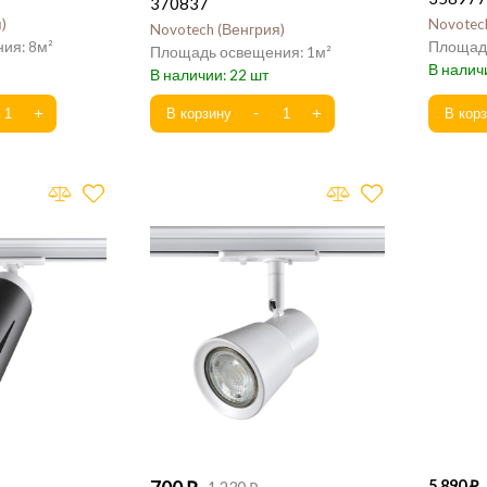
370837
я
Novotec
Novotech
Венгрия
8
1
22
5 890