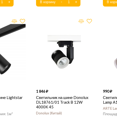
1 846
990
не Lightstar
Светильник на шине Donolux
Светил
DL18761/01 Track B 12W
Lamp A
4000K 45
ARTE L
Donolux
Китай
1