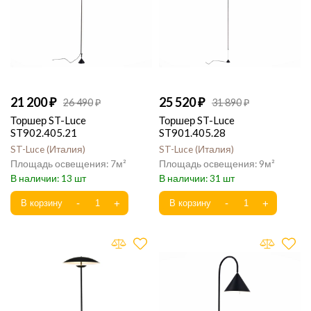
21 200
25 520
26 490
31 890
Торшер ST-Luce
Торшер ST-Luce
ST902.405.21
ST901.405.28
ST-Luce
Италия
ST-Luce
Италия
7
9
13
31