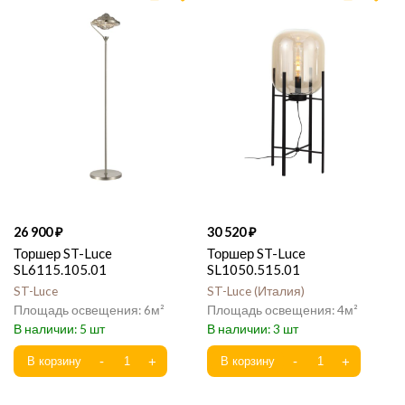
26 900
30 520
Торшер ST-Luce
Торшер ST-Luce
SL6115.105.01
SL1050.515.01
ST-Luce
ST-Luce
Италия
6
4
5
3