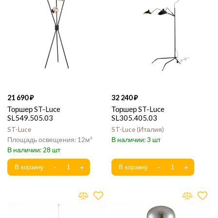
21 690
32 240
Торшер ST-Luce
Торшер ST-Luce
SL549.505.03
SL305.405.03
ST-Luce
ST-Luce
Италия
12
3
28