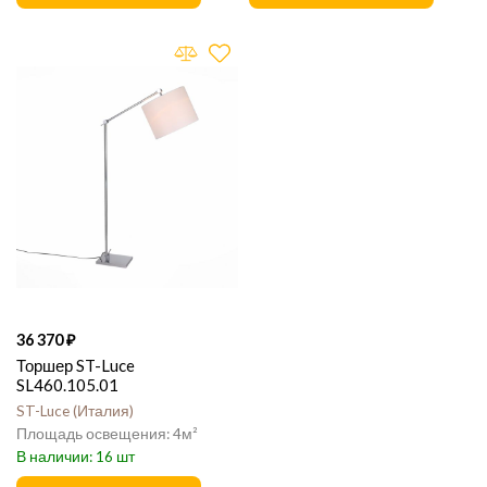
36 370
Торшер ST-Luce
SL460.105.01
ST-Luce
Италия
4
16