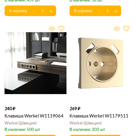
439
56
240
269
Клавиша Werkel W1119064
Клавиша Werkel W1179511
Werkel
Швеция
Werkel
Швеция
500
303