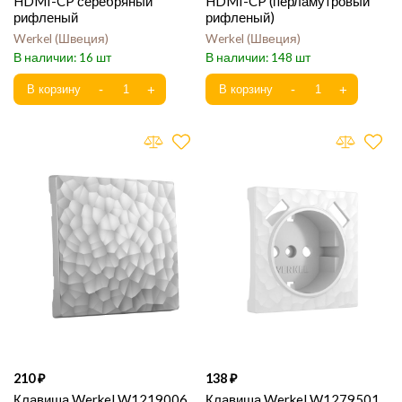
HDMI-CP серебряный
HDMI-CP (перламутровый
рифленый
рифленый)
Werkel
Швеция
Werkel
Швеция
16
148
210
138
Клавиша Werkel W1219006
Клавиша Werkel W1279501