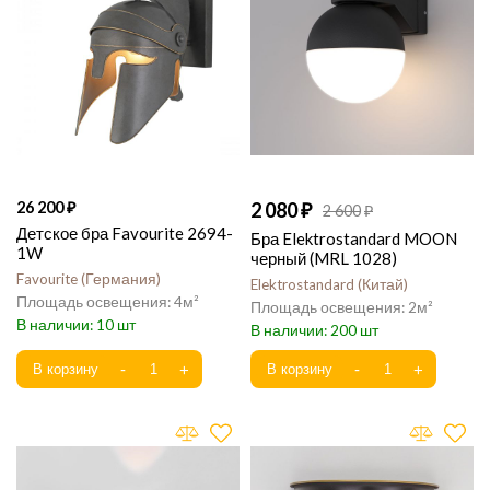
26 200
2 080
2 600
Детское бра Favourite 2694-
Бра Elektrostandard MOON
1W
черный (MRL 1028)
Favourite
Германия
Elektrostandard
Китай
4
2
10
200