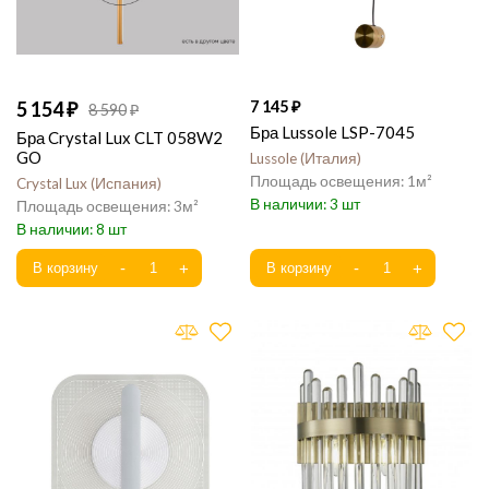
5 154
7 145
8 590
Бра Lussole LSP-7045
Бра Crystal Lux CLT 058W2
GO
Lussole
Италия
1
Crystal Lux
Испания
3
3
8