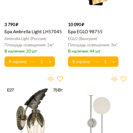
3 790
10 090
Бра Ambrella Light LH57045
Бра EGLO 98755
Ambrella Light
Россия
EGLO
Венгрия
2
3
20
44