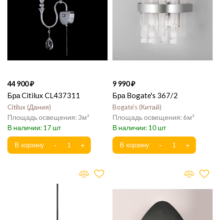
44 900
9 990
Бра Citilux CL437311
Бра Bogate's 367/2
Citilux
Дания
Bogate's
Китай
3
6
17
10