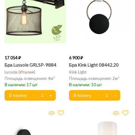
17 054
6 900
Бра Lussole GRLSP-9884
Бра Kink Light 08442,20
Lussole
Италия
Kink Light
4
2
17
10