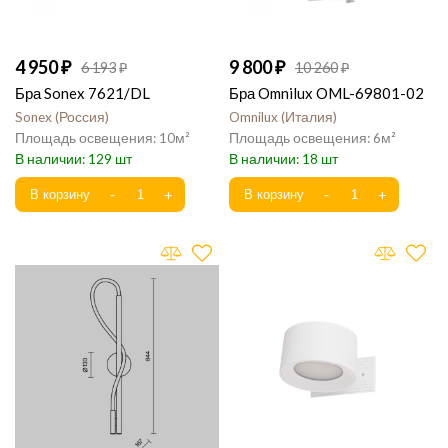
4 950
9 800
6 193
10 260
Бра Sonex 7621/DL
Бра Omnilux OML-69801-02
Sonex
Россия
Omnilux
Италия
10
6
129
18