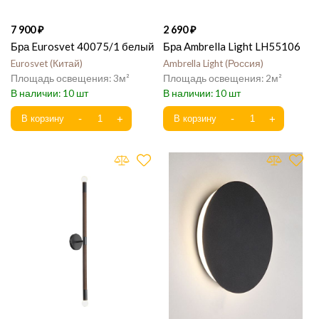
7 900
2 690
Бра Eurosvet 40075/1 белый
Бра Ambrella Light LH55106
Eurosvet
Китай
Ambrella Light
Россия
3
2
10
10