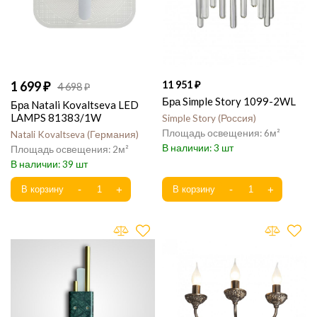
1 699
11 951
4 698
Бра Simple Story 1099-2WL
Бра Natali Kovaltseva LED
LAMPS 81383/1W
Simple Story
Россия
6
Natali Kovaltseva
Германия
3
2
39