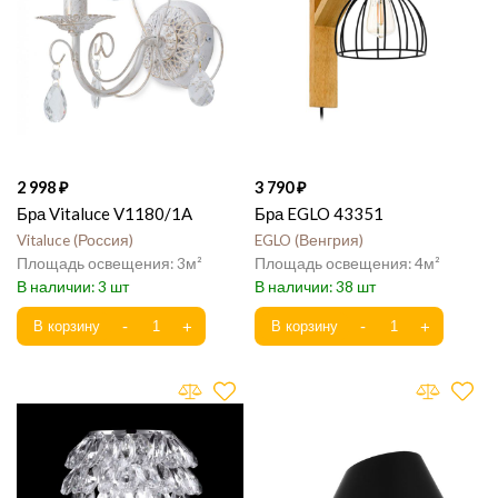
2 998
3 790
Бра Vitaluce V1180/1A
Бра EGLO 43351
Vitaluce
Россия
EGLO
Венгрия
3
4
3
38