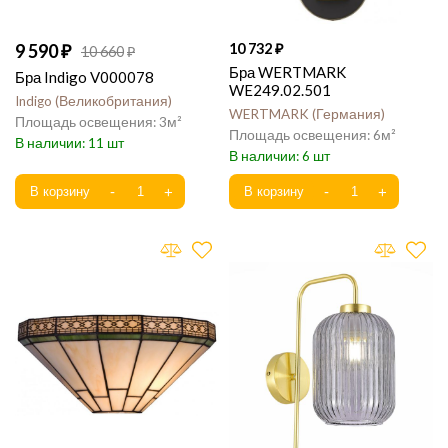
9 590
10 732
10 660
Бра WERTMARK
Бра Indigo V000078
WE249.02.501
Indigo
Великобритания
WERTMARK
Германия
3
6
11
6