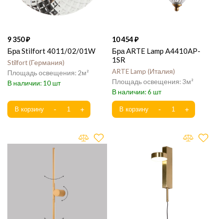
9 350
10 454
Бра Stilfort 4011/02/01W
Бра ARTE Lamp A4410AP-
1SR
Stilfort
Германия
ARTE Lamp
Италия
2
3
10
6