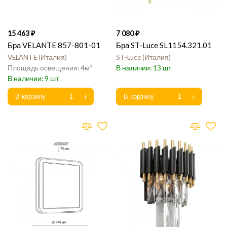
15 463
7 080
Бра VELANTE 857-801-01
Бра ST-Luce SL1154.321.01
VELANTE
Италия
ST-Luce
Италия
4
13
9