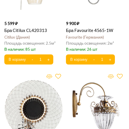
5 599
9 900
Бра Citilux CL420313
Бра Favourite 4565-1W
Citilux
Дания
Favourite
Германия
2.5
2
85
26