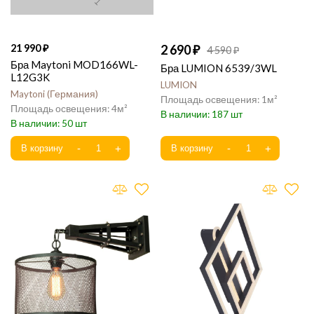
21 990
2 690
4 590
Бра Maytoni MOD166WL-
Бра LUMION 6539/3WL
L12G3K
LUMION
Maytoni
Германия
1
4
187
50