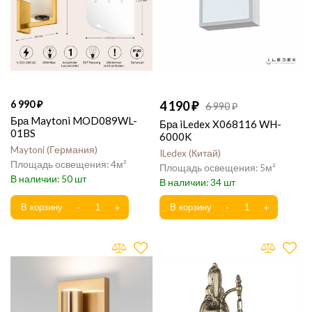
6 990
4 190
6 990
Бра Maytoni MOD089WL-
Бра iLedex X068116 WH-
01BS
6000K
Maytoni
Германия
ILedex
Китай
4
5
50
34