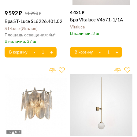
9 592
4 421
11 990
Бра Vitaluce V4671-1/1A
Бра ST-Luce SL6226.401.02
Vitaluce
ST-Luce
Италия
3
4
37