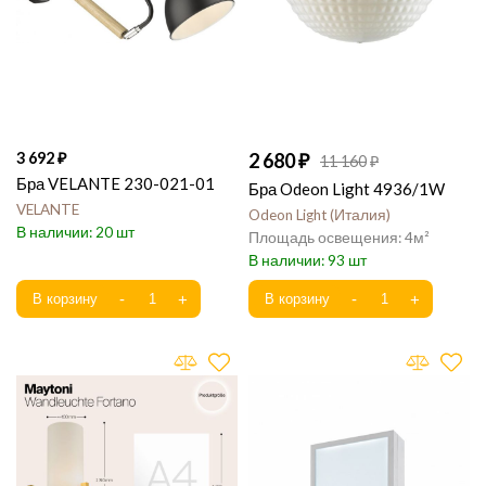
3 692
2 680
11 160
Бра VELANTE 230-021-01
Бра Odeon Light 4936/1W
VELANTE
Odeon Light
Италия
20
4
93