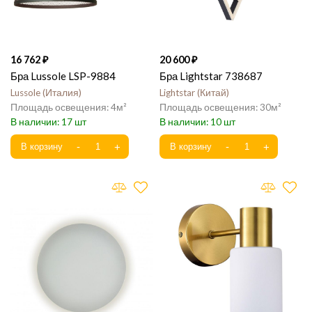
16 762
20 600
Бра Lussole LSP-9884
Бра Lightstar 738687
Lussole
Италия
Lightstar
Китай
4
30
17
10