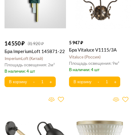
14 550
5 947
31 920
Бра Vitaluce V1115/3A
Бра ImperiumLoft 145871-22
Vitaluce
Россия
ImperiumLoft
Китай
9
2
4
4