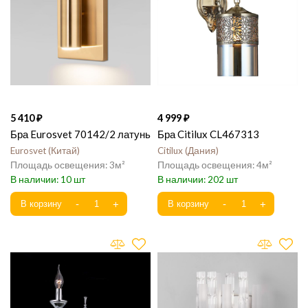
5 410
4 999
Бра Eurosvet 70142/2 латунь
Бра Citilux CL467313
Eurosvet
Китай
Citilux
Дания
3
4
10
202