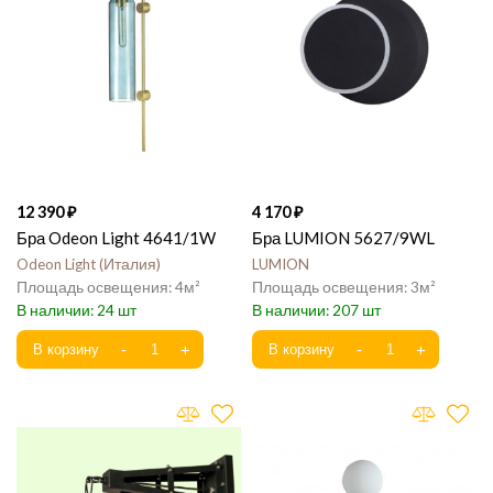
12 390
4 170
Бра Odeon Light 4641/1W
Бра LUMION 5627/9WL
Odeon Light
Италия
LUMION
4
3
24
207