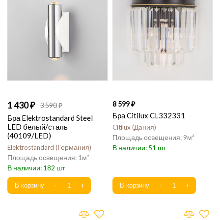
1 430
8 599
3 590
Бра Citilux CL332331
Бра Elektrostandard Steel
LED белый/сталь
Citilux
Дания
(40109/LED)
9
Elektrostandard
Германия
51
1
182