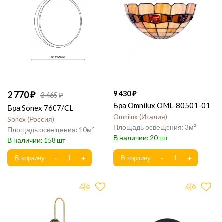
2 770
9 430
3 465
Бра Omnilux OML-80501-01
Бра Sonex 7607/CL
Omnilux
Италия
Sonex
Россия
3
10
20
158