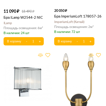
11 090
20 050
18 490
Бра ImperiumLoft 178057-26
Бра iLamp W2544-2 NIC
ImperiumLoft
Китай
ILamp
2
6
72
24