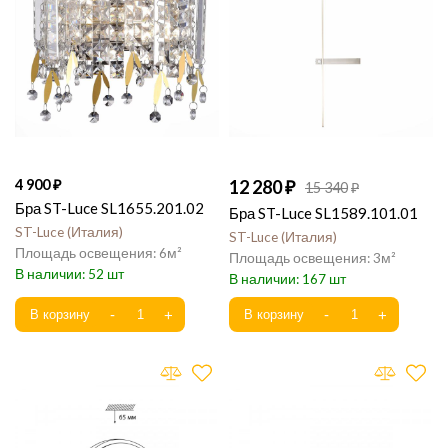
4 900
12 280
15 340
Бра ST-Luce SL1655.201.02
Бра ST-Luce SL1589.101.01
ST-Luce
Италия
ST-Luce
Италия
6
3
52
167