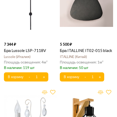
7 344
5 500
Бра Lussole LSP-7118V
Бра ITALLINE IT02-015 black
Lussole
Италия
ITALLINE
Китай
4
1
119
50