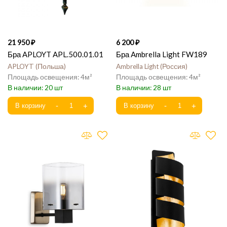
21 950
6 200
Бра APLOYT APL.500.01.01
Бра Ambrella Light FW189
APLOYT
Польша
Ambrella Light
Россия
4
4
20
28