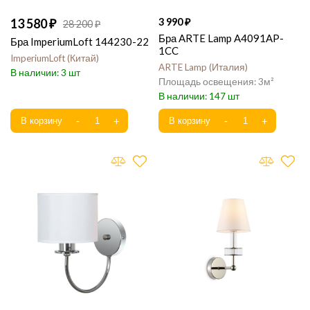
13 580
3 990
28 200
Бра ARTE Lamp A4091AP-
Бра ImperiumLoft 144230-22
1CC
ImperiumLoft
Китай
ARTE Lamp
Италия
3
3
147