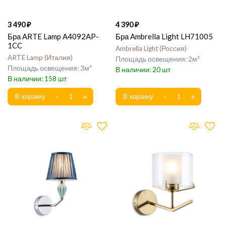
3 490
4 390
Бра ARTE Lamp A4092AP-
Бра Ambrella Light LH71005
1CC
Ambrella Light
Россия
ARTE Lamp
Италия
2
3
20
158