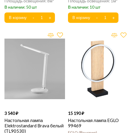
8
1
50
10
3 540
15 190
Настольная лампа
Настольная лампа EGLO
Elektrostandard Brava белый
99469
(TL90530)
EGLO
Венгрия