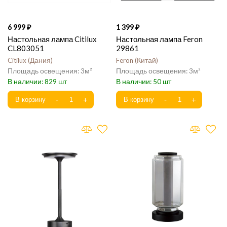
6 999
1 399
Настольная лампа Citilux
Настольная лампа Feron
CL803051
29861
Citilux
Дания
Feron
Китай
3
3
829
50