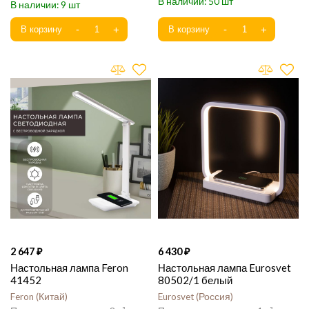
50
9
2 647
6 430
Настольная лампа Feron
Настольная лампа Eurosvet
41452
80502/1 белый
Feron
Китай
Eurosvet
Россия