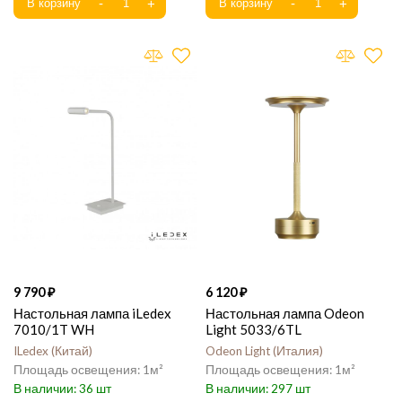
9 790
6 120
Настольная лампа iLedex
Настольная лампа Odeon
7010/1T WH
Light 5033/6TL
ILedex
Китай
Odeon Light
Италия
1
1
36
297