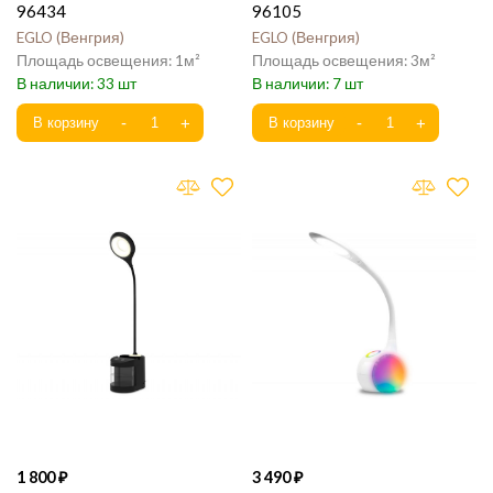
96434
96105
EGLO
Венгрия
EGLO
Венгрия
1
3
33
7
1 800
3 490