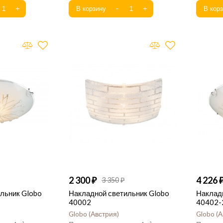
2 300
4 226
3 350
льник Globo
Накладной светильник Globo
Наклад
40002
40402-
Globo
Австрия
Globo
А