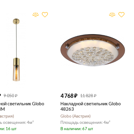
4 768
9 050
11 828
ной светильник Globo
Накладной светильник Globo
HM
48263
встрия
Globo
Австрия
4
4
16
67