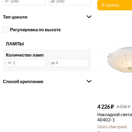
Abrasax
29
ITALLINE
25
LeDron
25
Тип цоколя
Reccagni Angelo
25
Регулировка по высоте
TOPLIGHT
22
ILamp
21
ЛАМПЫ
Bogate's
17
LUCIDE
11
Количество ламп
LGO
3
Zortes
1
TopDecor
1
Способ крепления
4 226
6 036
Накладной свети
40402-1
Globo
Австрия