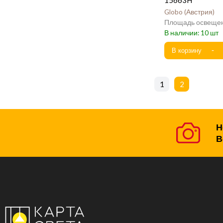
Globo
Австрия
10
1
2
Н
В