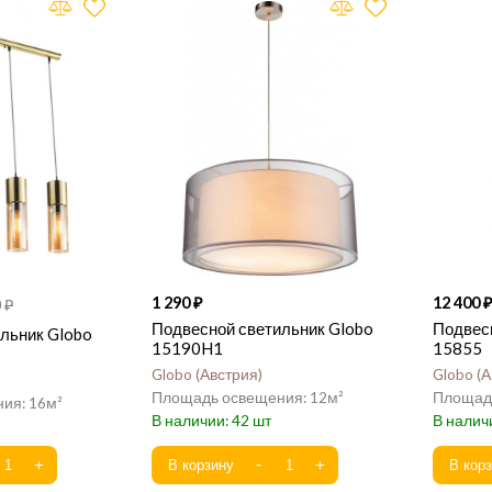
1 290
12 400
0
Подвесной светильник Globo
Подвес
льник Globo
15190H1
15855
Globo
Австрия
Globo
А
12
16
42