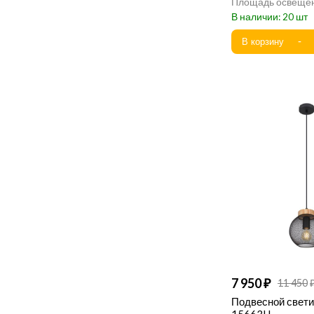
20
7 950
11 450
Подвесной свети
15663H