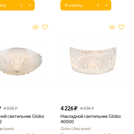
4 226
6 036
6 036
ной светильник Globo
Накладной светильник Globo
2
40000
встрия
Globo
Австрия