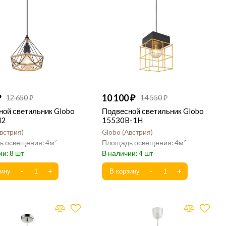
10 100
12 650
14 550
ной светильник Globo
Подвесной светильник Globo
H2
15530B-1H
встрия
Globo
Австрия
4
4
8
4