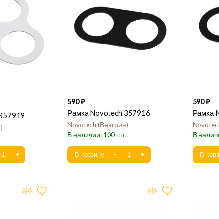
590
590
Рамка Novotech 357916
Рамка 
 357919
Novotech
Венгрия
Novotec
я
100