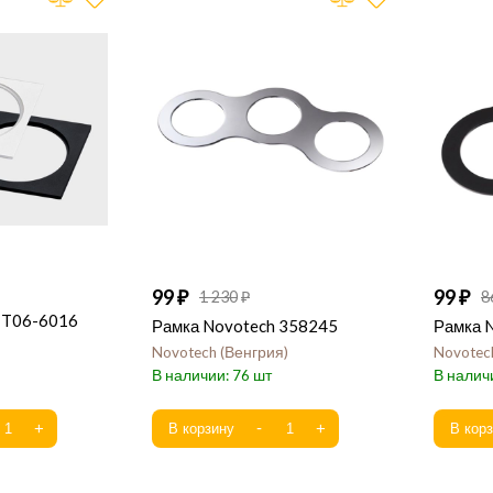
99
99
1 230
8
 IT06-6016
Рамка Novotech 358245
Рамка 
Novotech
Венгрия
Novotec
76