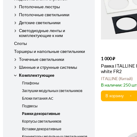
Потолочные люстры
Потолочные светильники
Детские светильники
Светодиодные ленты и
комплектующие к ним
Споты
Торшеры и напольные светильники
1 000
Точечные светильники
Рамка ITALLINE
Шинные и струнные системы
white FR2
Комплектующие
ITALLINE
Китай
Плафоны
250
Заглушки модульных светильников
Блоки питания AC
Подвесы
Рамки декоративные
Корпусы светильников
Вставки декоративные
Коннекторы модульных светильников