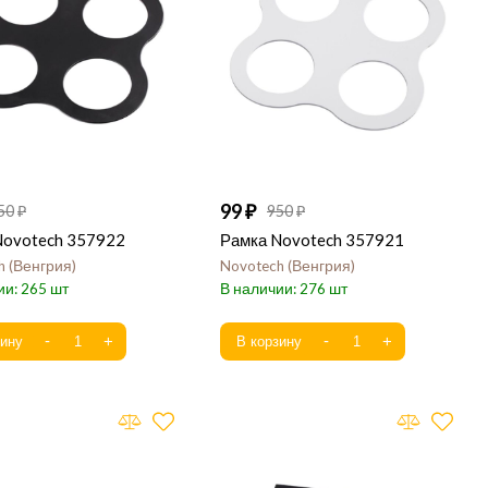
99
50
950
Novotech 357922
Рамка Novotech 357921
h
Венгрия
Novotech
Венгрия
265
276