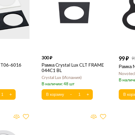
300
99
9
 IT06-6016
Рамка Crystal Lux CLT FRAME
Рамка 
044C1 BL
Novotec
Crystal Lux
Испания
48