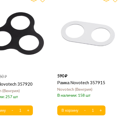
590
60
Рамка Novotech 357915
Novotech 357920
Novotech
Венгрия
h
Венгрия
158
257