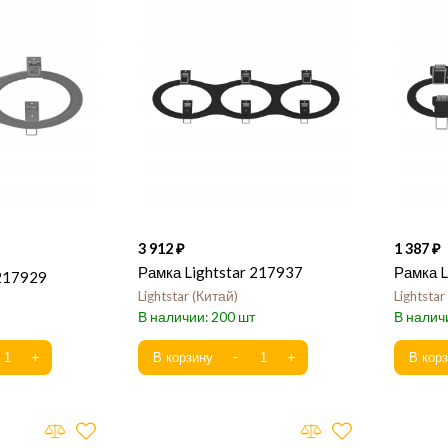
3 912
1 387
Рамка Lightstar 217937
Рамка L
 217929
Lightstar
Китай
Lightstar
200