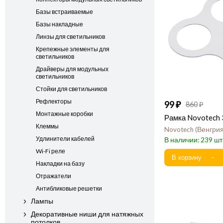
Базы встраиваемые
Базы накладные
Линзы для светильников
Крепежные элементы для
светильников
Драйверы для модульных
светильников
Стойки для светильников
Рефлекторы
99
860
Монтажные коробки
Рамка Novotech
Клеммы
Novotech
Венгри
Удлинители кабелей
239
Wi-Fi реле
Накладки на базу
Отражатели
Антибликовые решетки
Лампы
Декоративные ниши для натяжных
потолков