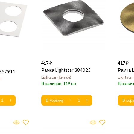
417
417
Рамка Lightstar 384025
Рамка L
 357911
Lightstar
Китай
Lightstar
я
119