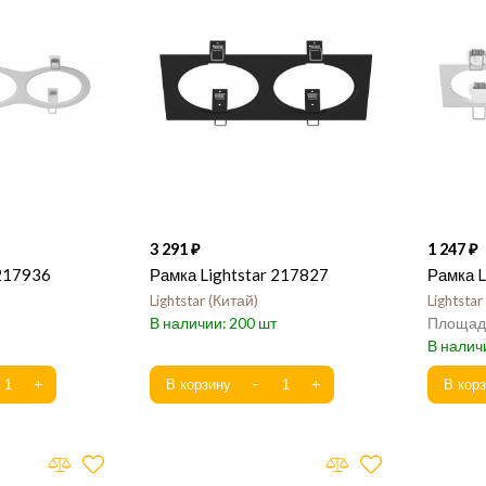
3 291
1 247
 217936
Рамка Lightstar 217827
Рамка L
Lightstar
Китай
Lightstar
200