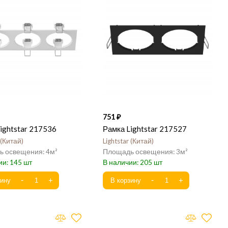
751
ightstar 217536
Рамка Lightstar 217527
Китай
Lightstar
Китай
4
3
145
205