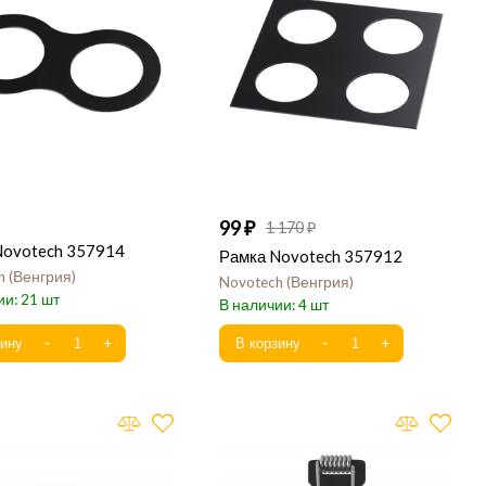
99
1 170
Novotech 357914
Рамка Novotech 357912
h
Венгрия
Novotech
Венгрия
21
4