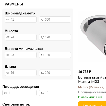
TopDecor
14
РАЗМЕРЫ
Abrasax
12
Ширина/диаметр
Kink Light
8
Vele Luce
5
ImperiumLoft
4
Высота
Divinare
4
Maytoni
3
Reccagni Angelo
2
Высота минимальная
Длина
16 753
Встраиваемый с
Mantra 6403
Площадь освещения
Mantra
Испания
7
Световой поток