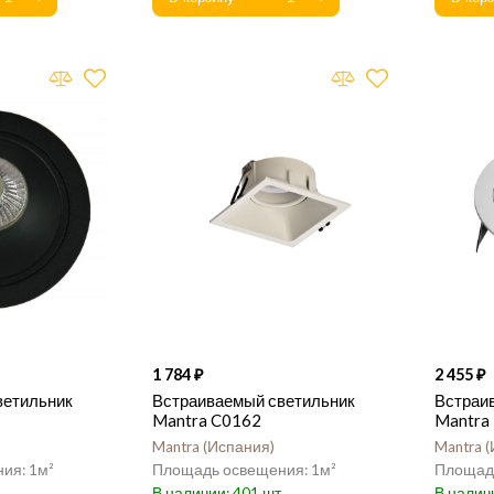
1 784
2 455
ветильник
Встраиваемый светильник
Встраи
Mantra C0162
Mantra
Mantra
Испания
Mantra
1
1
401