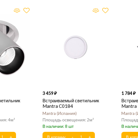
3 459
1 784
ветильник
Встраиваемый светильник
Встраи
Mantra C0184
Mantra
Mantra
Испания
Mantra
4
2
8