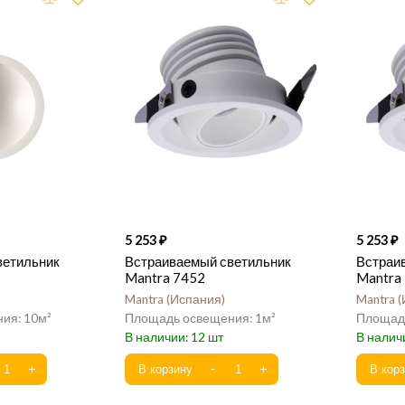
5 253
5 253
ветильник
Встраиваемый светильник
Встраи
Mantra 7452
Mantra
Mantra
Испания
Mantra
10
1
12