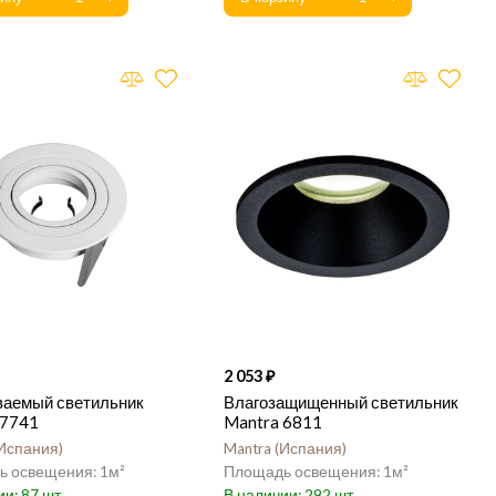
2 053
ваемый светильник
Влагозащищенный светильник
 7741
Mantra 6811
Испания
Mantra
Испания
1
1
87
292