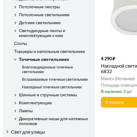
Потолочные люстры
Потолочные светильники
Детские светильники
Светодиодные ленты и
комплектующие к ним
Споты
Торшеры и напольные светильники
4 290
Точечные светильники
Накладной свети
Влагозащищенные точечные
6832
светильники
Mantra
Испания
Встраиваемые точечные светильники
Накладные точечные светильники
3
Шинные и струнные системы
Комплектующие
Лампы
Декоративные ниши для натяжных
потолков
Свет для улицы