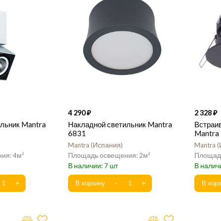
4 290
2 328
льник Mantra
Накладной светильник Mantra
Встраи
6831
Mantra
Mantra
Испания
Mantra
4
2
7