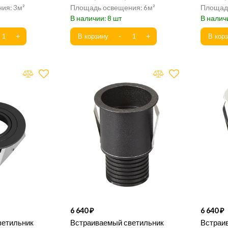
3
6
8
6 640
6 640
ветильник
Встраиваемый светильник
Встраи