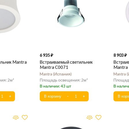
6 935
8 903
льник Mantra
Встраиваемый светильник
Встраи
Mantra C0071
Mantra
Mantra
Испания
Mantra
2
2
43