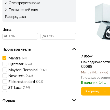
Электроустановка
Технический свет
Распродажа
Цена
Производитель
7 866
Mantra
73
Накладной свети
Lightstar
796
C0088
Maytoni Technical
447
Mantra
Испания
Novotech
423
Elektrostandard
352
14
ST-Luce
326
Feron
259
ARTE Lamp
239
Форма
AM Group
197