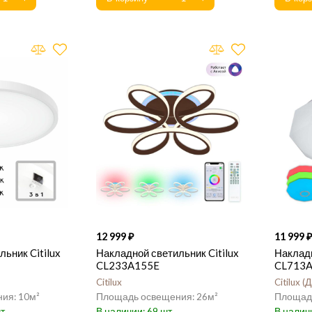
12 999
11 999
ьник Citilux
Накладной светильник Citilux
Накладн
CL233A155E
CL713
Citilux
Citilux
Д
10
26
69