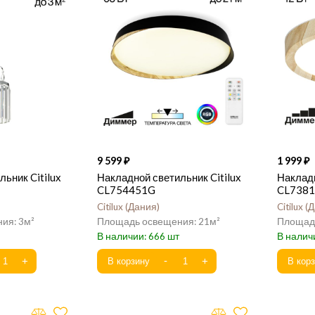
9 599
1 999
ьник Citilux
Накладной светильник Citilux
Накладн
CL754451G
CL738
Citilux
Дания
Citilux
Д
3
21
666