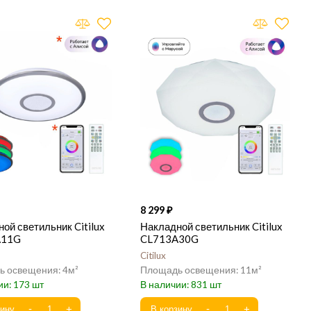
8 299
ой светильник Citilux
Накладной светильник Citilux
A11G
CL713A30G
Citilux
4
11
173
831