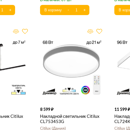
8 599
11 599
ник Citilux
Накладной светильник Citilux
Накладн
CL753453G
CL724
Citilux
Дания
Citilux
Д