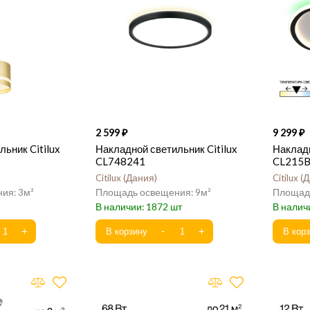
2 599
9 299
ьник Citilux
Накладной светильник Citilux
Накладн
CL748241
CL215
Citilux
Дания
Citilux
Д
3
9
1872