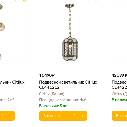
11 490
43 599
ьник Citilux
Подвесной светильник Citilux
Подвесн
CL441212
CL4422
Citilux
Дания
Citilux
Д
9
4
5