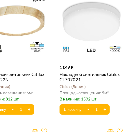
1 049
ой светильник Citilux
Накладной светильник Citilux
122N
CL707021
ания
Citilux
Дания
6
9
812
1592