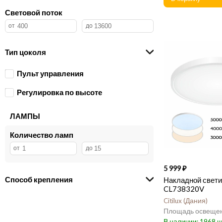
ITALLINE
25
Световой поток
LeDron
25
Reccagni Angelo
25
TOPLIGHT
22
ILamp
21
Тип цоколя
Globo
21
Пульт управления
Bogate's
17
LUCIDE
11
Регулировка по высоте
LGO
3
Zortes
1
ЛАМПЫ
TopDecor
1
Количество ламп
5 999
Способ крепления
Накладной светил
CL738320V
Citilux
Дания
1968