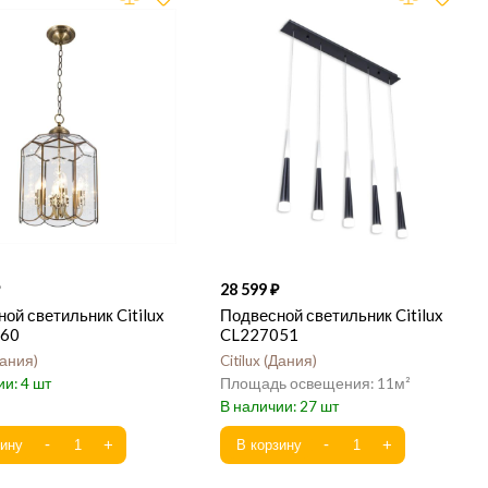
28 599
ой светильник Citilux
Подвесной светильник Citilux
60
CL227051
ания
Citilux
Дания
4
11
27