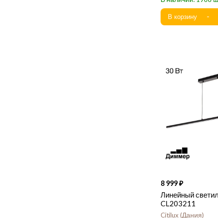
8 999
Линейный светиль
CL203211
Citilux
Дания