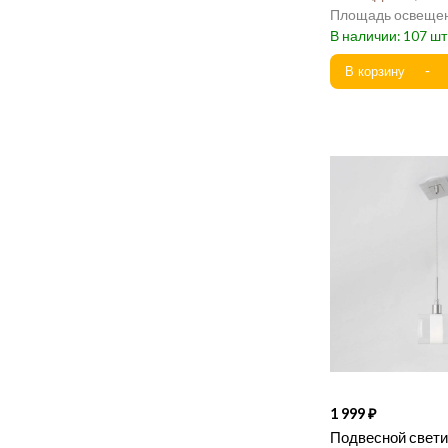
107
1 999
Подвесной светил