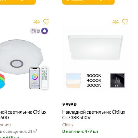
9 999
ой светильник Citilux
Накладной светильник Citilux
A60G
CL738K500V
ания
Citilux
21
479
655