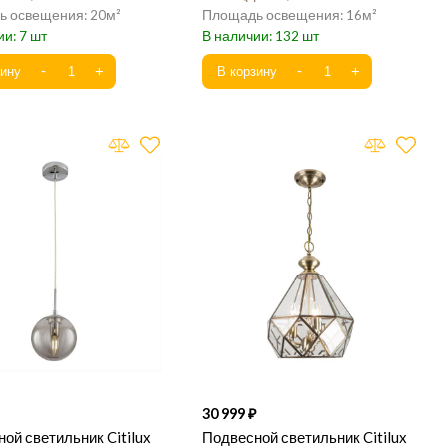
20
16
7
132
30 999
ой светильник Citilux
Подвесной светильник Citilux