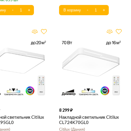
8 299
ой светильник Citilux
Накладной светильник Citilux
K95GL0
CL724K70GL0
ания
Citilux
Дания