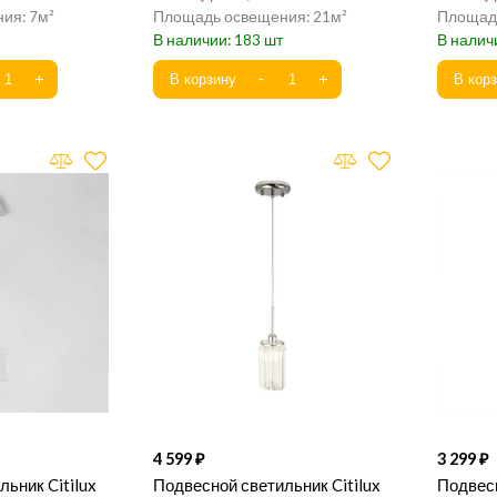
7
21
183
4 599
3 299
ьник Citilux
Подвесной светильник Citilux
Подвесн