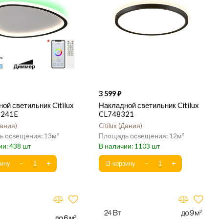
3 599
ой светильник Citilux
Накладной светильник Citilux
B241E
CL748321
ания
Citilux
Дания
13
12
438
1103