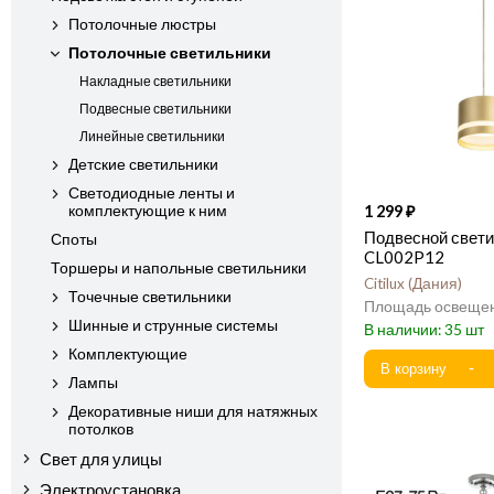
Потолочные люстры
Потолочные светильники
Накладные светильники
Подвесные светильники
Линейные светильники
Детские светильники
Светодиодные ленты и
комплектующие к ним
1 299
Подвесной светил
Споты
CL002P12
Торшеры и напольные светильники
Citilux
Дания
Точечные светильники
Шинные и струнные системы
35
Комплектующие
Лампы
Декоративные ниши для натяжных
потолков
Свет для улицы
Электроустановка