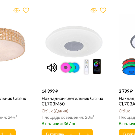
14 999
3 799
ьник Citilux
Накладной светильник Citilux
Накладн
CL703M60
CL703
Citilux
Дания
Citilux
24
20
367