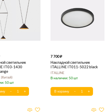
7 700
ной светильник
Накладной светильник
NE IT03-1430
ITALLINE IT011-5022 black
range
ITALLINE
E
Китай
50
50