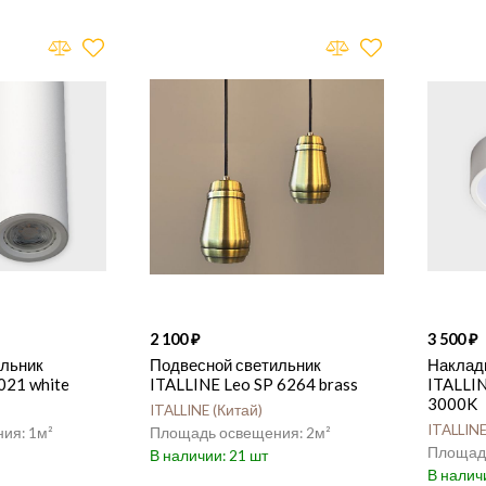
2 100
3 500
ильник
Подвесной светильник
Наклад
021 white
ITALLINE Leo SP 6264 brass
ITALLI
3000K
ITALLINE
Китай
ITALLIN
1
2
21