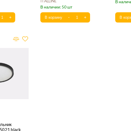
ITALLINE
50
ильник
5021 black