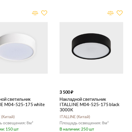
3 500
ной светильник
Накладной светильник
NE M04-525-175 white
ITALLINE M04-525-175 black
3000K
E
Китай
ITALLINE
Китай
8
8
150
250