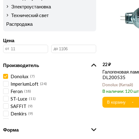
Электроустановка
Технический свет
Распродажа
Цена
22
Производитель
Галогеновая лам
Donolux
7
DL200535
ImperiumLoft
24
Donolux
Китай
Feron
120
18
ST-Luce
11
SAFFIT
9
Denkirs
9
ITALLINE
6
LOFT
6
Форма
Voltega
5