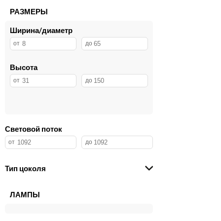
ARTE Lamp
3
РАЗМЕРЫ
Maytoni Technical
3
Ширина/диаметр
Lightstar
3
Nowodvorski
2
EGLO
1
Novotech
1
Высота
Citilux
1
LOFT IT
1
Световой поток
Тип цоколя
ЛАМПЫ