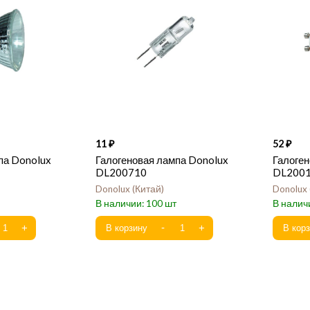
11
52
па Donolux
Галогеновая лампа Donolux
Галоген
DL200710
DL200
Donolux
Китай
Donolux
100