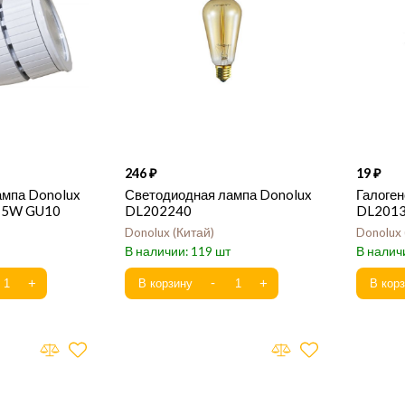
246
19
ампа Donolux
Светодиодная лампа Donolux
Галоген
15W GU10
DL202240
DL201
Donolux
Китай
Donolux
119