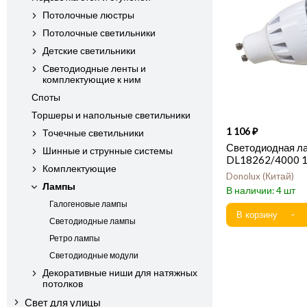
Потолочные люстры
Потолочные светильники
Детские светильники
Светодиодные ленты и
комплектующие к ним
Споты
Торшеры и напольные светильники
1 106
Точечные светильники
Светодиодная л
Шинные и струнные системы
DL18262/4000 
Комплектующие
Donolux
Китай
Лампы
4
Галогеновые лампы
Светодиодные лампы
Ретро лампы
Светодиодные модули
Декоративные ниши для натяжных
потолков
Свет для улицы