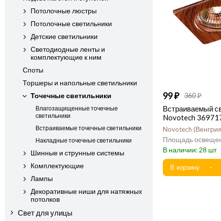
Потолочные люстры
Потолочные светильники
Детские светильники
Светодиодные ленты и
комплектующие к ним
Споты
Торшеры и напольные светильники
99
360
Точечные светильники
Встраиваемый с
Влагозащищенные точечные
светильники
Novotech 36971
Встраиваемые точечные светильники
Novotech
Венгри
Накладные точечные светильники
28
Шинные и струнные системы
Комплектующие
Лампы
Декоративные ниши для натяжных
потолков
Свет для улицы