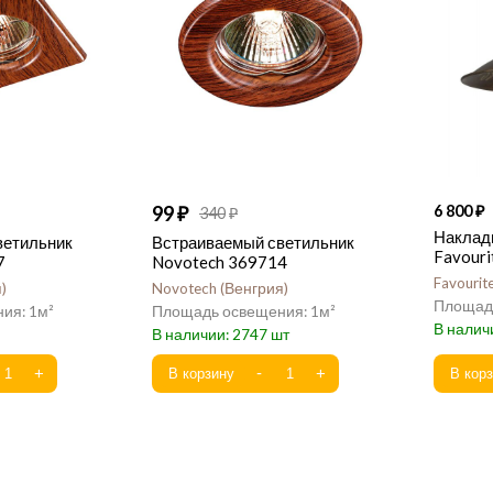
99
6 800
340
Наклад
ветильник
Встраиваемый светильник
Favouri
7
Novotech 369714
Favourit
я
Novotech
Венгрия
1
1
2747