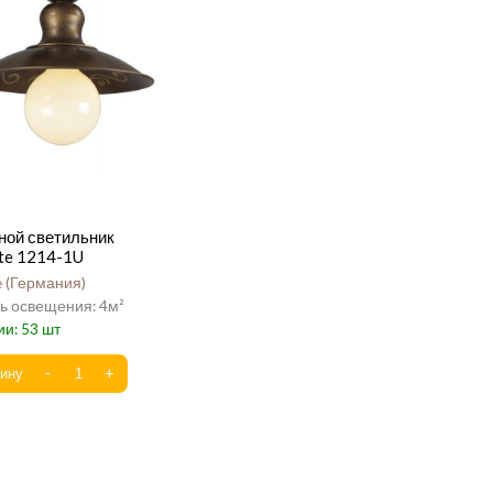
ной светильник
te 1214-1U
e
Германия
4
53