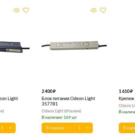
2 400
1 610
eon Light
Блок питания Odeon Light
Крепеж
357781
Odeon Li
ия
Odeon Light
Италия
169