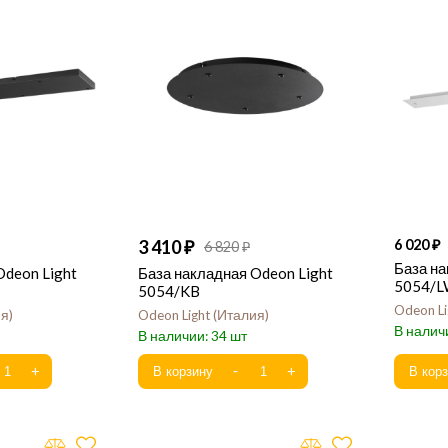
3 410
6 020
6 820
База на
Odeon Light
База накладная Odeon Light
5054/
5054/KB
Odeon Li
ия
Odeon Light
Италия
34