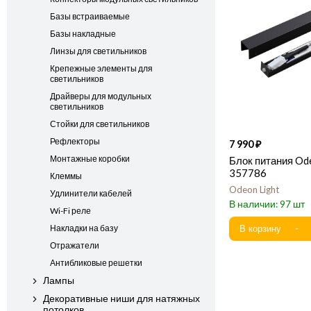
Базы встраиваемые
Базы накладные
Линзы для светильников
Крепежные элементы для
светильников
Драйверы для модульных
светильников
Стойки для светильников
Рефлекторы
7 990
Монтажные коробки
Блок питания Od
357786
Клеммы
Odeon Light
Удлинители кабелей
97
Wi-Fi реле
Накладки на базу
Отражатели
Антибликовые решетки
Лампы
Декоративные ниши для натяжных
потолков