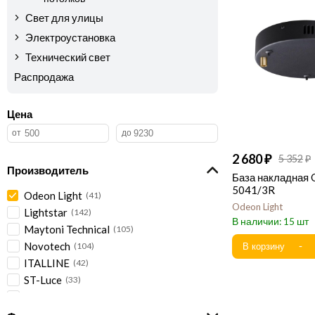
Свет для улицы
Электроустановка
Технический свет
Распродажа
Цена
2 680
5 352
Производитель
База накладная 
5041/3R
Odeon Light
41
Odeon Light
Lightstar
142
15
Maytoni Technical
105
Novotech
104
ITALLINE
42
ST-Luce
33
Crystal Lux
27
Feron
24