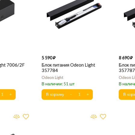
5 590
8 690
ght 7006/2F
Блок питания Odeon Light
Блок пи
357784
357787
Odeon Light
Odeon Li
51