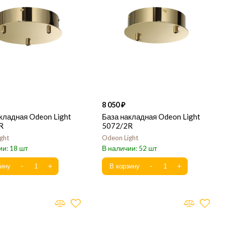
8 050
кладная Odeon Light
База накладная Odeon Light
R
5072/2R
ght
Odeon Light
18
52