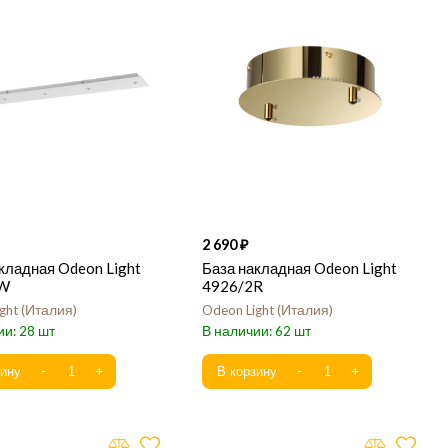
2 690
кладная Odeon Light
База накладная Odeon Light
LW
4926/2R
ght
Италия
Odeon Light
Италия
28
62