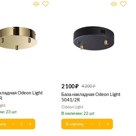
2 100
4 200
кладная Odeon Light
База накладная Odeon Light
R
5041/2R
ght
Odeon Light
23
22