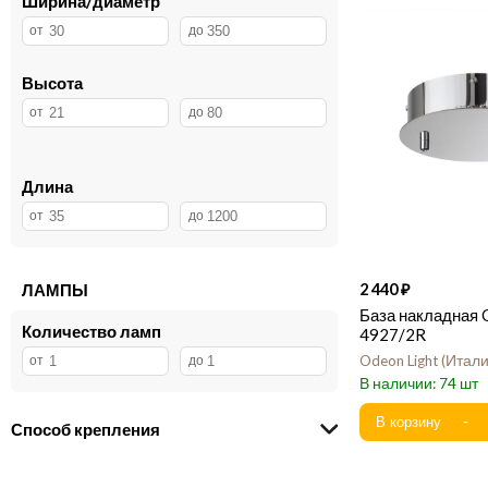
Ширина/диаметр
Высота
Длина
ЛАМПЫ
2 440
База накладная 
Количество ламп
4927/2R
Odeon Light
Итал
74
Способ крепления