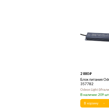
2 880
Блок питания Od
357782
Odeon Light
Итал
209