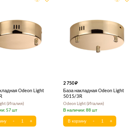
2 750
кладная Odeon Light
База накладная Odeon Light
R
5015/3R
ght
Италия
Odeon Light
Италия
57
88