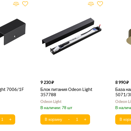
9 230
8 990
ght 7006/1F
Блок питания Odeon Light
База на
357788
5071/3
Odeon Light
Odeon Li
78