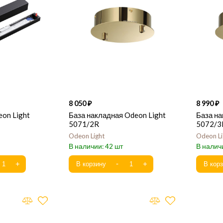
8 050
8 990
eon Light
База накладная Odeon Light
База на
5071/2R
5072/3
Odeon Light
Odeon Li
42