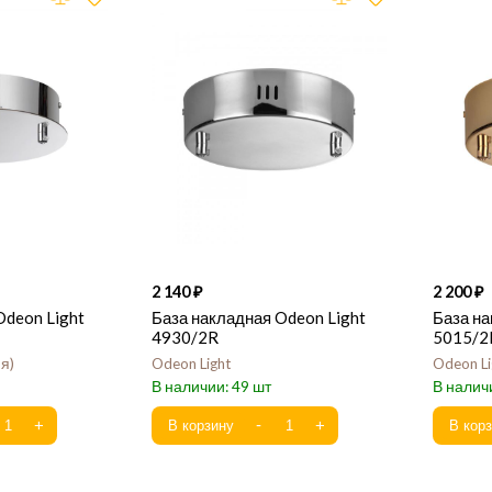
2 140
2 200
Odeon Light
База накладная Odeon Light
База на
4930/2R
5015/2
ия
Odeon Light
Odeon Li
49