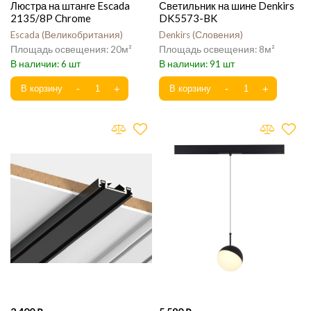
Люстра на штанге Escada
Светильник на шине Denkirs
2135/8P Chrome
DK5573-BK
Escada
Великобритания
Denkirs
Словения
20
8
6
91