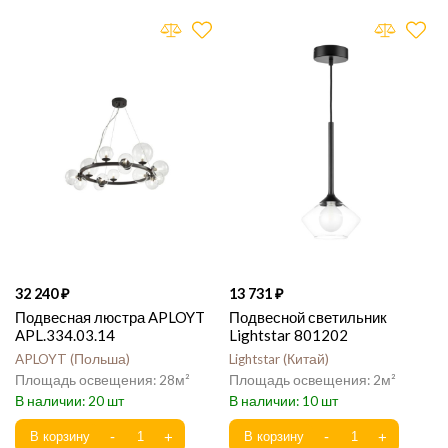
32 240
13 731
Подвесная люстра APLOYT
Подвесной светильник
APL.334.03.14
Lightstar 801202
APLOYT
Польша
Lightstar
Китай
28
2
20
10