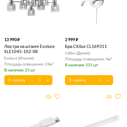
13 990
2 999
Люстра на штанге Evoluce
Бра Citilux CL169311
SLE1045-102-08
Citilux
Дания
Evoluce
Италия
4
24
531
23