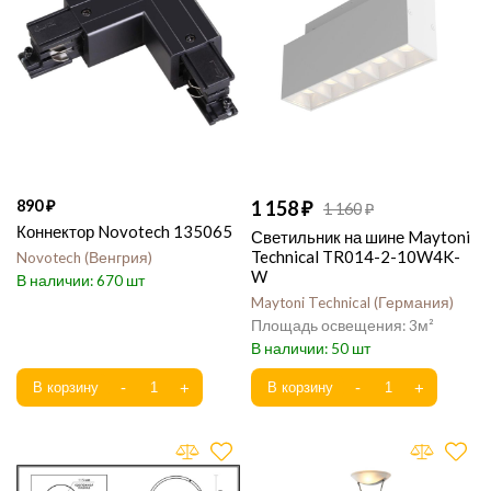
890
1 158
1 160
Коннектор Novotech 135065
Светильник на шине Maytoni
Technical TR014-2-10W4K-
Novotech
Венгрия
W
670
Maytoni Technical
Германия
3
50