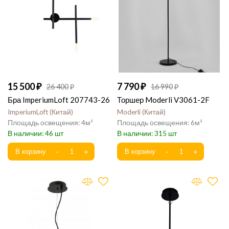
15 500
7 790
26 400
16 990
Бра ImperiumLoft 207743-26
Торшер Moderli V3061-2F
ImperiumLoft
Китай
Moderli
Китай
4
6
46
315