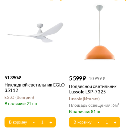
51 390
5 599
10 999
Накладной светильник EGLO
Подвесной светильник
35112
Lussole LSP-7325
EGLO
Венгрия
Lussole
Италия
21
6
81