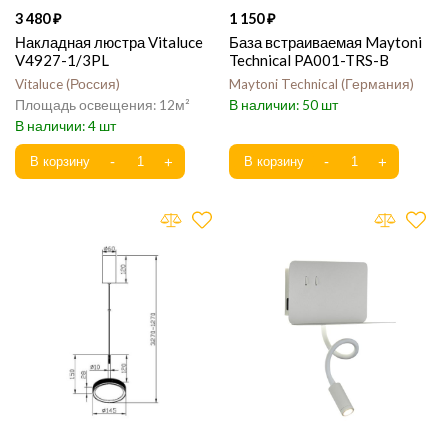
3 480
1 150
Накладная люстра Vitaluce
База встраиваемая Maytoni
V4927-1/3PL
Technical PA001-TRS-B
Vitaluce
Россия
Maytoni Technical
Германия
12
50
4