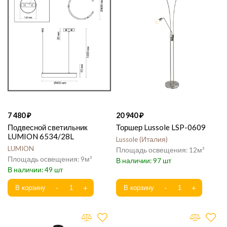
7 480
20 940
Подвесной светильник
Торшер Lussole LSP-0609
LUMION 6534/28L
Lussole
Италия
LUMION
12
9
97
49