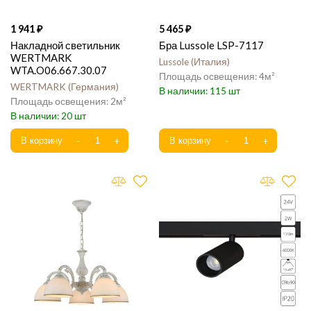
1 941
5 465
Накладной светильник
Бра Lussole LSP-7117
WERTMARK
Lussole
Италия
WTA.O06.667.30.07
4
WERTMARK
Германия
115
2
20