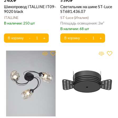
2 400
5 590
Шинопровод ITALLINE IT09-
Светильник на шине ST-Luce
9020 black
ST681.436.07
ITALLINE
ST-Luce
Италия
250
2
68