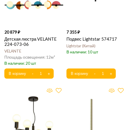
20 879
7 355
Детская люстра VELANTE
Подвес Lightstar 574717
224-073-06
Lightstar
Китай
VELANTE
10
12
20