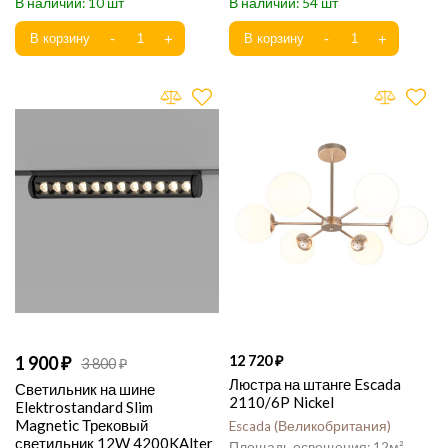
10
54
1 900
12 720
3 800
Люстра на штанге Escada
Светильник на шине
2110/6P Nickel
Elektrostandard Slim
Magnetic Трековый
Escada
Великобритания
светильник 12W 4200KAlter
12