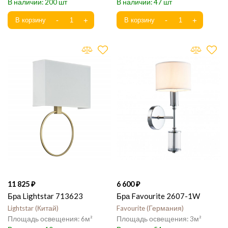
200
47
11 825
6 600
Бра Lightstar 713623
Бра Favourite 2607-1W
Lightstar
Китай
Favourite
Германия
6
3