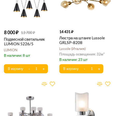
8 000
14 431
13 700
Люстра на штанге Lussole
Подвесной светильник
GRLSP-8208
LUMION 5226/5
Lussole
Италия
LUMION
32
8
23