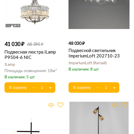
41 030
48 030
68 390
Подвесной светильник
Подвесная люстра iLamp
ImperiumLoft 202710-23
P9504-6 NIC
ImperiumLoft
Китай
ILamp
8
18
5