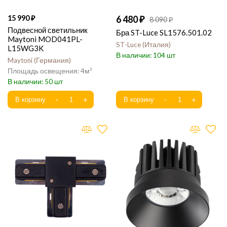
15 990
6 480
8 090
Подвесной светильник
Бра ST-Luce SL1576.501.02
Maytoni MOD041PL-
ST-Luce
Италия
L15WG3K
104
Maytoni
Германия
4
50