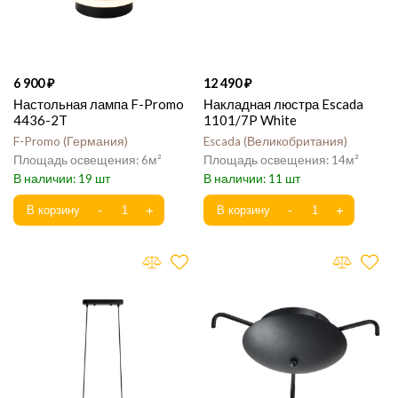
6 900
12 490
Настольная лампа F-Promo
Накладная люстра Escada
4436-2T
1101/7P White
F-Promo
Германия
Escada
Великобритания
6
14
19
11