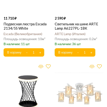
11 710
2 590
Подвесная люстра Escada
Светильник на шине ARTE
2134/5S White
Lamp A6227PL-1BK
Escada
Великобритания
ARTE Lamp
Италия
10
0.2
11
36