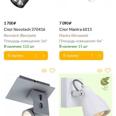
1 700
7 090
Спот Novotech 370416
Спот Mantra 6015
Novotech
Венгрия
Mantra
Испания
1
4
112
11