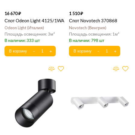
16 670
1 510
Спот Odeon Light 4125/1WA
Спот Novotech 370868
Odeon Light
Италия
Novotech
Венгрия
3
1
333
798