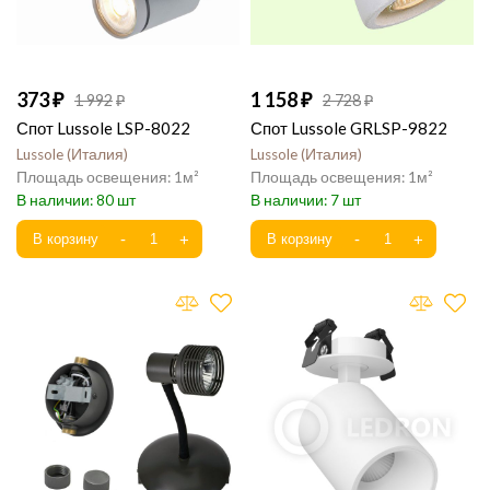
373
1 158
1 992
2 728
Спот Lussole LSP-8022
Спот Lussole GRLSP-9822
Lussole
Италия
Lussole
Италия
1
1
80
7