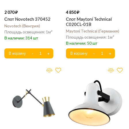
2 070
4 850
Спот Novotech 370452
Спот Maytoni Technical
C020CL-01B
Novotech
Венгрия
Maytoni Technical
Германия
1
1
314
50