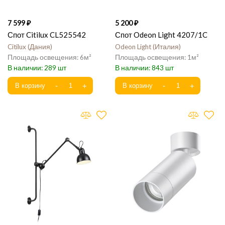
7 599
5 200
Спот Citilux CL525542
Спот Odeon Light 4207/1C
Citilux
Дания
Odeon Light
Италия
6
1
289
843