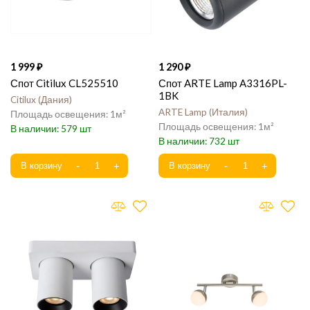
1 999
1 290
Спот Citilux CL525510
Спот ARTE Lamp A3316PL-
1BK
Citilux
Дания
ARTE Lamp
Италия
1
1
579
732