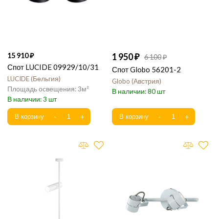
15 910
1 950
6 100
Спот LUCIDE 09929/10/31
Спот Globo 56201-2
LUCIDE
Бельгия
Globo
Австрия
3
80
3