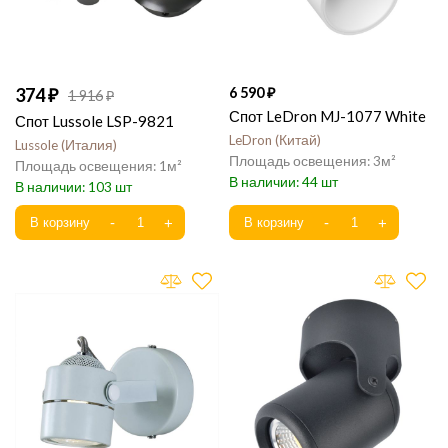
374
6 590
1 916
Спот LeDron MJ-1077 White
Спот Lussole LSP-9821
LeDron
Китай
Lussole
Италия
3
1
44
103