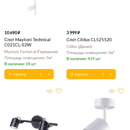
10 690
3 999
Спот Maytoni Technical
Спот Citilux CL525520
C021CL-02W
Citilux
Дания
Maytoni Technical
Германия
3
3
419
18