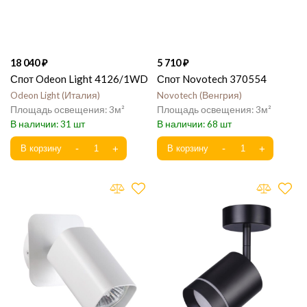
18 040
5 710
Спот Odeon Light 4126/1WD
Спот Novotech 370554
Odeon Light
Италия
Novotech
Венгрия
3
3
31
68