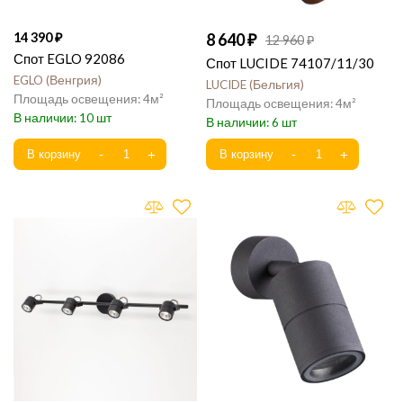
14 390
8 640
12 960
Спот EGLO 92086
Спот LUCIDE 74107/11/30
EGLO
Венгрия
LUCIDE
Бельгия
4
4
10
6