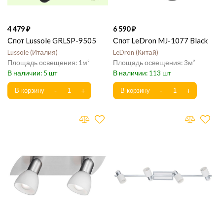
4 479
6 590
Спот Lussole GRLSP-9505
Спот LeDron MJ-1077 Black
Lussole
Италия
LeDron
Китай
1
3
5
113