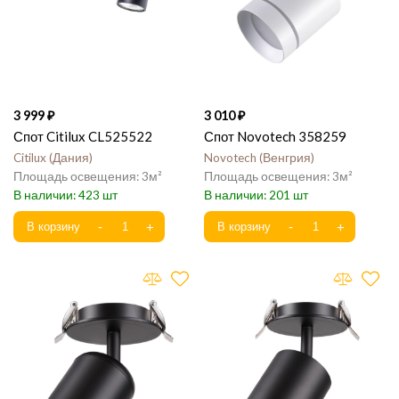
3 999
3 010
Спот Citilux CL525522
Спот Novotech 358259
Citilux
Дания
Novotech
Венгрия
3
3
423
201