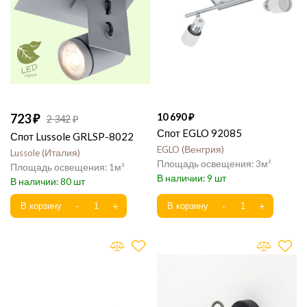
723
10 690
2 342
Спот EGLO 92085
Спот Lussole GRLSP-8022
EGLO
Венгрия
Lussole
Италия
3
1
9
80