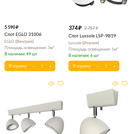
5 590
374
2 757
Спот EGLO 31006
Спот Lussole LSP-9819
EGLO
Венгрия
Lussole
Италия
3
1
49
6