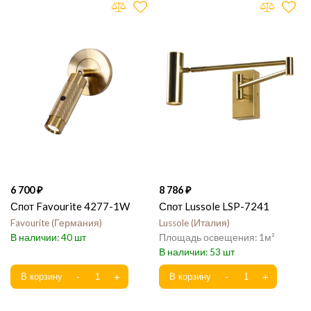
6 700
8 786
Спот Favourite 4277-1W
Спот Lussole LSP-7241
Favourite
Германия
Lussole
Италия
40
1
53