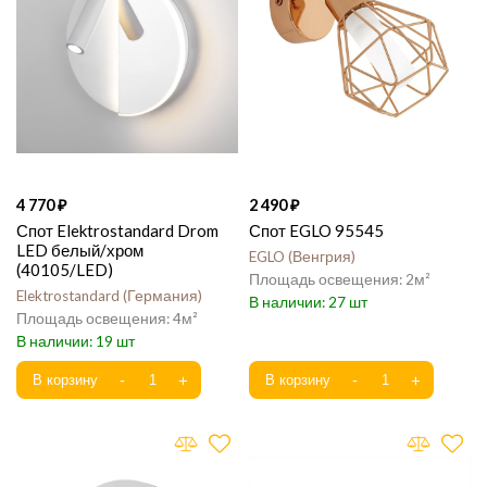
4 770
2 490
Спот Elektrostandard Drom
Спот EGLO 95545
LED белый/хром
EGLO
Венгрия
(40105/LED)
2
Elektrostandard
Германия
27
4
19