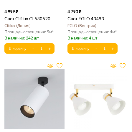
4 999
4 790
Спот Citilux CL530520
Спот EGLO 43493
Citilux
Дания
EGLO
Венгрия
5
4
242
4