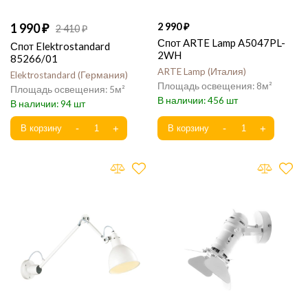
1 990
2 990
2 410
Спот ARTE Lamp A5047PL-
Спот Elektrostandard
2WH
85266/01
ARTE Lamp
Италия
Elektrostandard
Германия
8
5
456
94