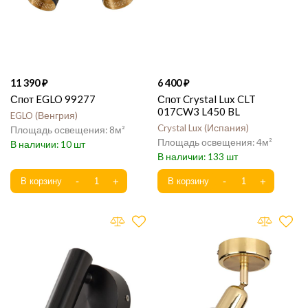
11 390
6 400
Спот EGLO 99277
Спот Crystal Lux CLT
017CW3 L450 BL
EGLO
Венгрия
Crystal Lux
Испания
8
4
10
133