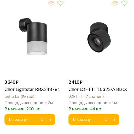
3 340
2 410
Спот Lightstar RBX348781
Спот LOFT IT 10323/A Black
Lightstar
Китай
LOFT IT
Испания
2
4
200
44