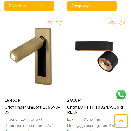
16 460
2 800
Спот ImperiumLoft 156590-
Спот LOFT IT 10324/A Gold
22
Black
ImperiumLoft
Китай
LOFT IT
Испания
2
4