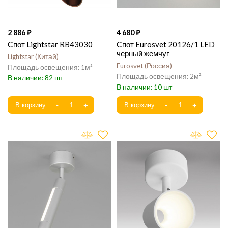
2 886
4 680
Спот Lightstar RB43030
Спот Eurosvet 20126/1 LED
черный жемчуг
Lightstar
Китай
Eurosvet
Россия
1
2
82
10