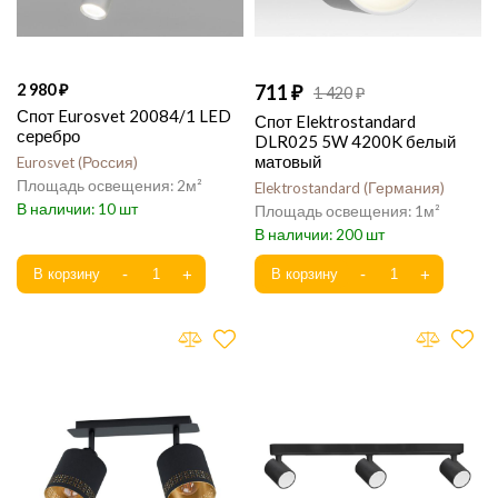
2 980
711
1 420
Спот Eurosvet 20084/1 LED
Спот Elektrostandard
серебро
DLR025 5W 4200K белый
матовый
Eurosvet
Россия
2
Elektrostandard
Германия
10
1
200