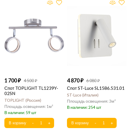
1 700
4 870
4 500
6 080
Спот TOPLIGHT TL1239Y-
Спот ST-Luce SL1586.531.01
02SN
ST-Luce
Италия
TOPLIGHT
Россия
3
1
254
59