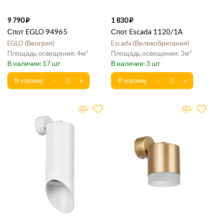
9 790
1 830
Спот EGLO 94965
Спот Escada 1120/1A
EGLO
Венгрия
Escada
Великобритания
4
3
17
3