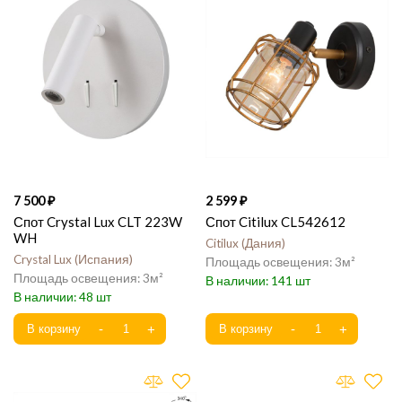
7 500
2 599
Спот Crystal Lux CLT 223W
Спот Citilux CL542612
WH
Citilux
Дания
Crystal Lux
Испания
3
3
141
48