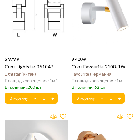
2 979
9 400
Спот Lightstar 051047
Спот Favourite 2108-1W
Lightstar
Китай
Favourite
Германия
1
1
200
62