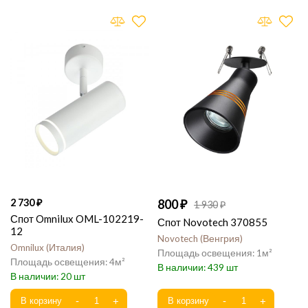
2 730
800
1 930
Спот Omnilux OML-102219-
Спот Novotech 370855
12
Novotech
Венгрия
Omnilux
Италия
1
4
439
20