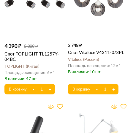
4 390
2 748
5 300
Спот Vitaluce V4311-0/3PL
Спот TOPLIGHT TL1257Y-
04BC
Vitaluce
Россия
12
TOPLIGHT
Китай
10
6
47