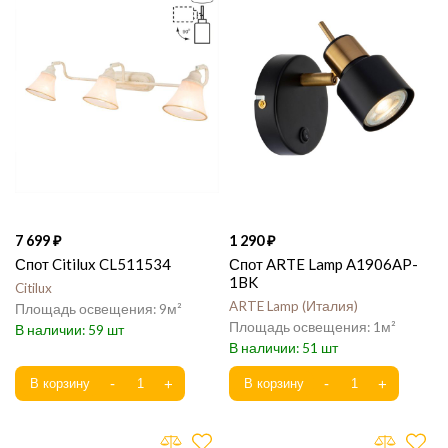
7 699
1 290
Спот Citilux CL511534
Спот ARTE Lamp A1906AP-
1BK
Citilux
ARTE Lamp
Италия
9
1
59
51