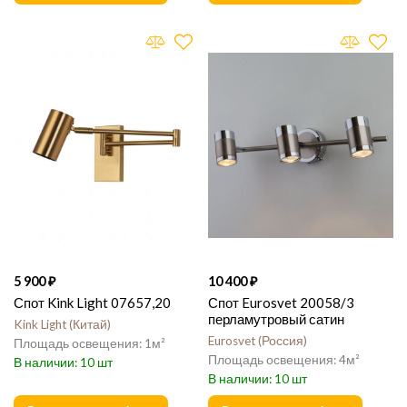
5 900
10 400
Спот Kink Light 07657,20
Спот Eurosvet 20058/3
перламутровый сатин
Kink Light
Китай
Eurosvet
Россия
1
4
10
10