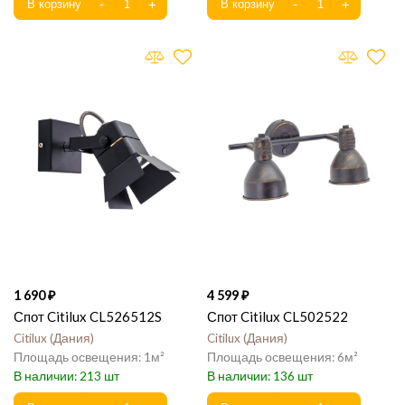
1 690
4 599
Спот Citilux CL526512S
Спот Citilux CL502522
Citilux
Дания
Citilux
Дания
1
6
213
136