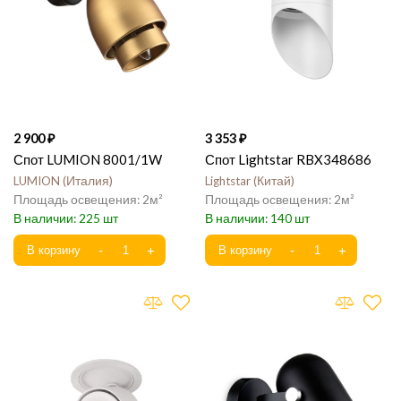
2 900
3 353
Спот LUMION 8001/1W
Спот Lightstar RBX348686
LUMION
Италия
Lightstar
Китай
2
2
225
140