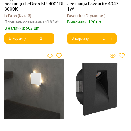
лестницы LeDron MJ-4001Bl
лестницы Favourite 4047-
3000K
1W
LeDron
Китай
Favourite
Германия
0.83
120
602