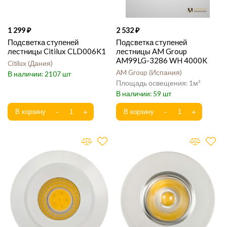
1 299
2 532
Подсветка ступеней
Подсветка ступеней
лестницы Citilux CLD006K1
лестницы AM Group
AM99LG-3286 WH 4000K
Citilux
Дания
AM Group
Испания
2107
1
59