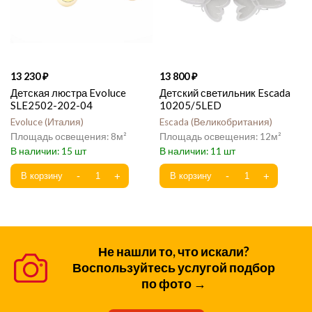
13 230
13 800
Детская люстра Evoluce
Детский светильник Escada
SLE2502-202-04
10205/5LED
Evoluce
Италия
Escada
Великобритания
8
12
15
11
Не нашли то, что искали?
Воспользуйтесь услугой подбор
по фото →