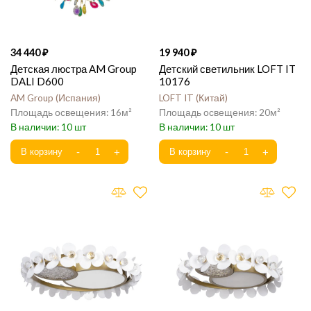
34 440
19 940
Детская люстра AM Group
Детский светильник LOFT IT
DALI D600
10176
AM Group
Испания
LOFT IT
Китай
16
20
10
10