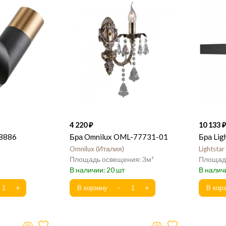
4 220
10 133
-8886
Бра Omnilux OML-77731-01
Бра Lig
Omnilux
Италия
Lightstar
3
20