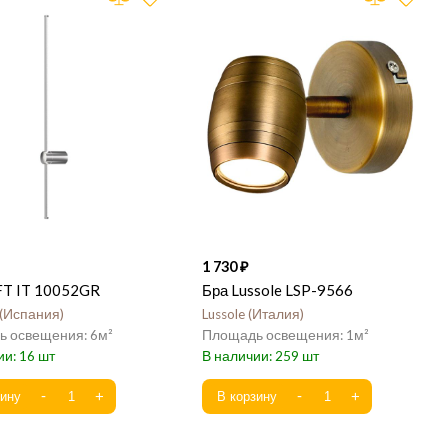
1 730
FT IT 10052GR
Бра Lussole LSP-9566
Испания
Lussole
Италия
6
1
16
259