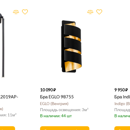
10 090
9 950
A2019AP-
Бра EGLO 98755
Бра In
EGLO
Венгрия
Indigo
В
я
3
11
44