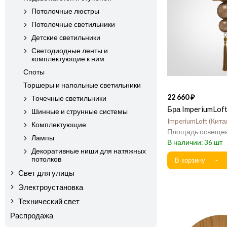
Потолочные люстры
Потолочные светильники
Детские светильники
Светодиодные ленты и
комплектующие к ним
Споты
Торшеры и напольные светильники
22 660
Точечные светильники
Бра ImperiumLof
Шинные и струнные системы
ImperiumLoft
Кита
Комплектующие
Лампы
36
Декоративные ниши для натяжных
потолков
Свет для улицы
Электроустановка
Технический свет
Распродажа