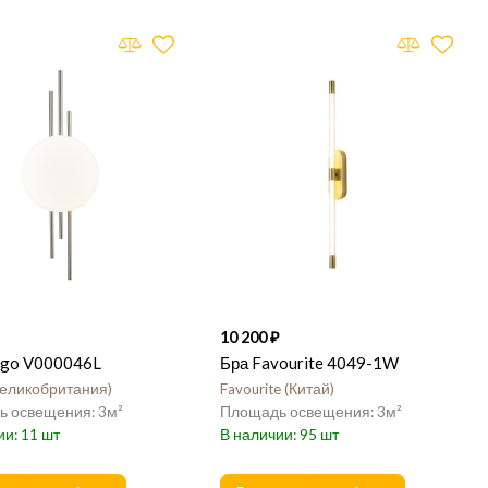
10 200
digo V000046L
Бра Favourite 4049-1W
еликобритания
Favourite
Китай
3
3
11
95