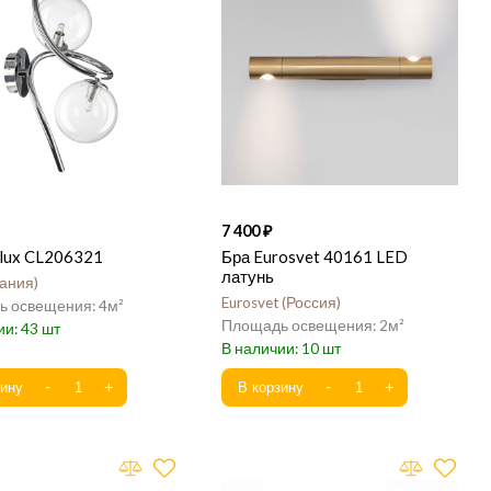
7 400
ilux CL206321
Бра Eurosvet 40161 LED
латунь
ания
Eurosvet
Россия
4
2
43
10