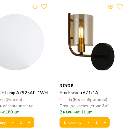
3 090
TE Lamp A7925AP-1WH
Бра Escada 671/1A
amp
Италия
Escada
Великобритания
4
3
180
11