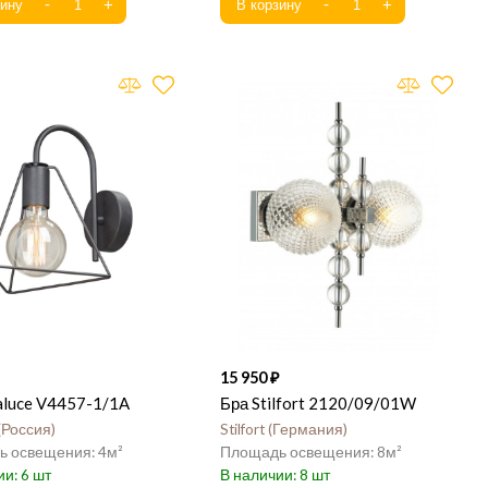
15 950
aluce V4457-1/1A
Бра Stilfort 2120/09/01W
Россия
Stilfort
Германия
4
8
6
8