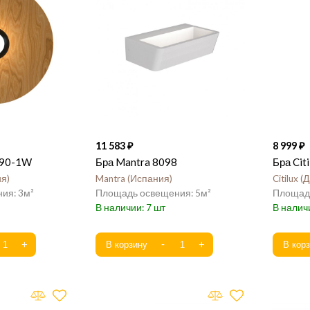
11 583
8 999
290-1W
Бра Mantra 8098
Бра Cit
ия
Mantra
Испания
Citilux
Д
3
5
7