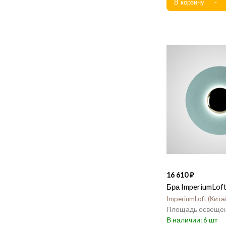
16 610
Бра ImperiumLof
ImperiumLoft
Кита
6