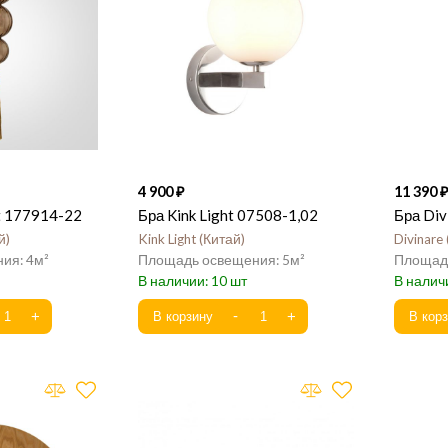
4 900
11 390
t 177914-22
Бра Kink Light 07508-1,02
Бра Div
й
Kink Light
Китай
Divinare
4
5
10