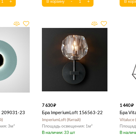
7 630
1 440
t 209031-23
Бра ImperiumLoft 156563-22
Бра Vit
й
ImperiumLoft
Китай
Vitaluce
3
1
33