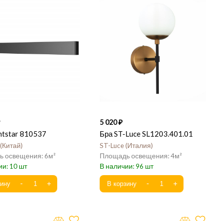
5 020
htstar 810537
Бра ST-Luce SL1203.401.01
Китай
ST-Luce
Италия
6
4
10
96