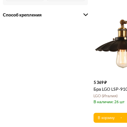
Способ крепления
5 369
Бра LGO LSP-91
LGO
Италия
26