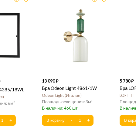
13 090
5 780
Бра Odeon Light 4861/1W
Бра LO
t 4385/18WL
Odeon Light
Италия
LOFT IT
ия
3
6
460