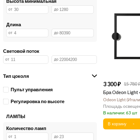
Высота минимальная
Длина
Световой поток
Тип цоколя
3 300
15 780
Пульт управления
Бра Odeon Ligh
Odeon Light
Итал
Регулировка по высоте
63
ЛАМПЫ
Количество ламп