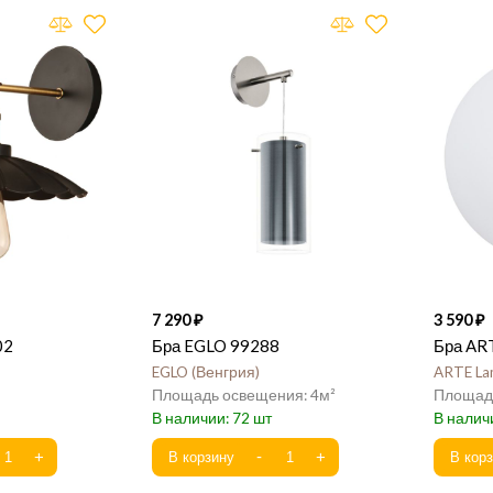
7 290
3 590
02
Бра EGLO 99288
Бра AR
EGLO
Венгрия
ARTE L
4
72