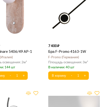
7 400
inare 5406/49 AP-1
Бра F-Promo 4163-1W
Италия
F-Promo
Германия
2
3
144
40