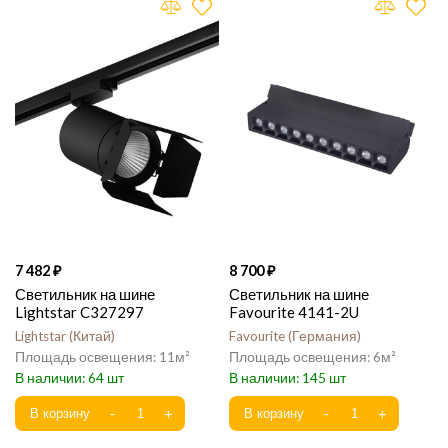
7 482
8 700
Светильник на шине
Светильник на шине
Lightstar C327297
Favourite 4141-2U
Lightstar
Китай
Favourite
Германия
11
6
64
145