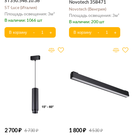
ST350.546.10.36
Novotech 358471
ST-Luce
Италия
Novotech
Венгрия
3
3
1066
200
2 700
1 800
6 730
4 530