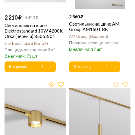
2 210
2 860
4 420
Светильник на шине AM
Светильник на шине
Group AM160T BK
Elektrostandard 10W 4200K
Orsa (чёрный) 85053/01
AM Group
Испания
4
Elektrostandard
Китай
17
3
71