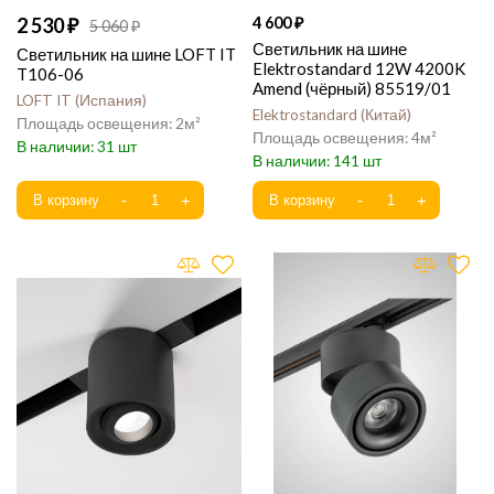
2 530
4 600
5 060
Светильник на шине
Светильник на шине LOFT IT
Elektrostandard 12W 4200K
T106-06
Amend (чёрный) 85519/01
LOFT IT
Испания
Elektrostandard
Китай
2
4
31
141