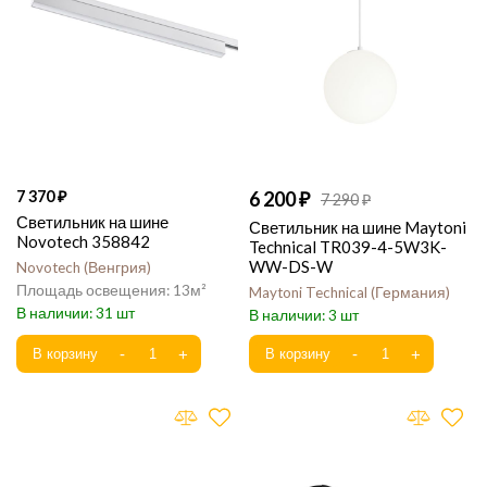
7 370
6 200
7 290
Светильник на шине
Светильник на шине Maytoni
Novotech 358842
Technical TR039-4-5W3K-
WW-DS-W
Novotech
Венгрия
13
Maytoni Technical
Германия
31
3