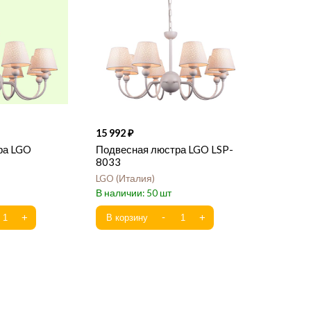
15 992
ра LGO
Подвесная люстра LGO LSP-
8033
LGO
Италия
50