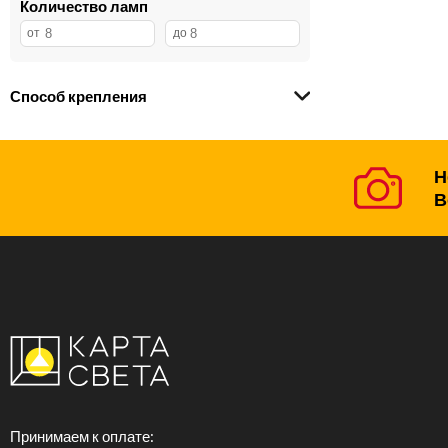
Количество ламп
EVOLED
6
Feron
4
Nowodvorski
3
Donolux
1
Способ крепления
Globo
1
Н
В
Принимаем к оплате: