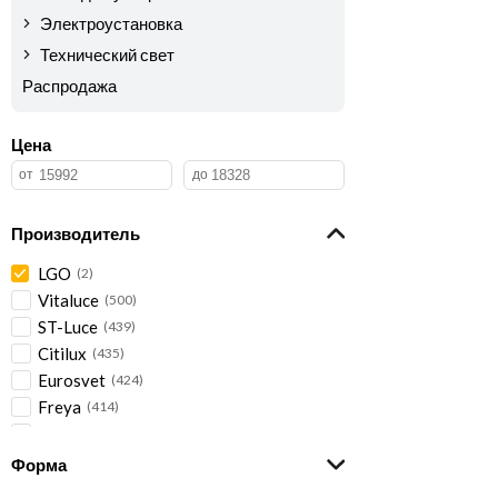
Электроустановка
Технический свет
Распродажа
Цена
Производитель
LGO
2
Vitaluce
500
ST-Luce
439
Citilux
435
Eurosvet
424
Freya
414
Lussole
407
Ambrella Light
402
Форма
Lightstar
396