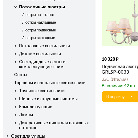
Потолочные люстры
Люстры на штанге
Люстры накладные
Люстры подвесные
Люстры каскадные
Потолочные светильники
Детские светильники
18 328
Светодиодные ленты и
Подвесная люст
комплектующие к ним
GRLSP-8033
Споты
LGO
Италия
Торшеры и напольные светильники
42
Точечные светильники
Шинные и струнные системы
Комплектующие
Лампы
Декоративные ниши для натяжных
потолков
Свет для улицы