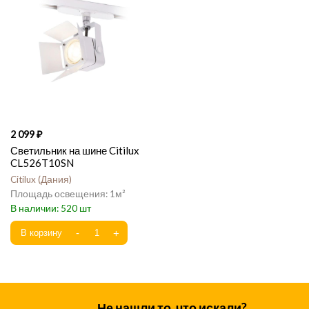
2 099
Светильник на шине Citilux
CL526T10SN
Citilux
Дания
1
520
Не нашли то, что искали?