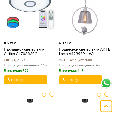
8 599
6 890
Накладной светильник
Подвесной светильник ARTE
Citilux CL703A30G
Lamp A4289SP-1WH
Citilux
Дания
ARTE Lamp
Италия
11
4
599
148