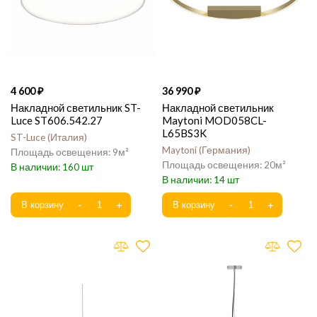
4 600
36 990
Накладной светильник ST-
Накладной светильник
Luce ST606.542.27
Maytoni MOD058CL-
L65BS3K
ST-Luce
Италия
Maytoni
Германия
9
20
160
14