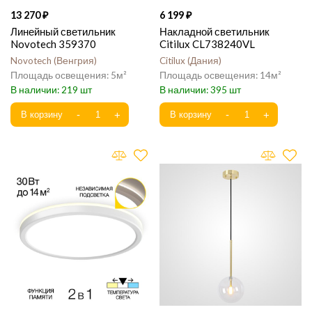
13 270
6 199
Линейный светильник
Накладной светильник
Novotech 359370
Citilux CL738240VL
Novotech
Венгрия
Citilux
Дания
5
14
219
395