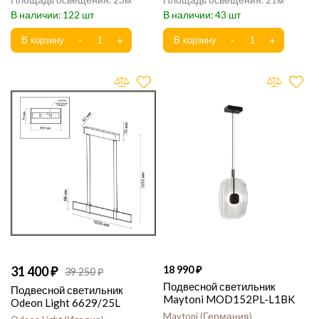
23
21
122
43
31 400
18 990
39 250
Подвесной светильник
Подвесной светильник
Maytoni MOD152PL-L1BK
Odeon Light 6629/25L
Maytoni
Германия