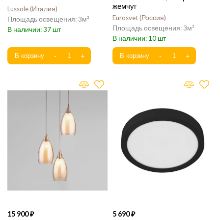
жемчуг
Lussole
Италия
Eurosvet
Россия
3
3
37
10
15 900
5 690