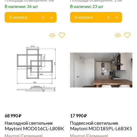
6
13
36
23
68 990
17 990
Накладной светильник
Подвесной светильник
Maytoni MOD016CL-L80BK
Maytoni MOD185PL-L6B3K5
Maytoni
Германия
Maytoni
Германия