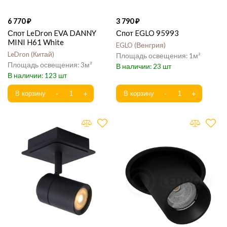
6 770
3 790
Спот LeDron EVA DANNY
Спот EGLO 95993
MINI H61 White
EGLO
Венгрия
LeDron
Китай
1
3
23
123