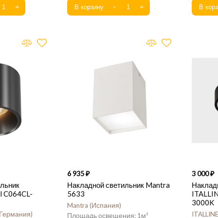
6 935
3 000
ильник
Накладной светильник Mantra
Наклад
al C064CL-
5633
ITALLI
3000K
Mantra
Испания
Германия
ITALLIN
1