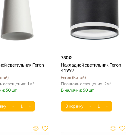
780
ой светильник Feron
Накладной светильник Feron
41997
итай
Feron
Китай
1
2
50
50