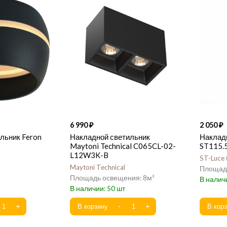
6 990
2 050
льник Feron
Накладной светильник
Накладн
Maytoni Technical C065CL-02-
ST115.
L12W3K-B
ST-Luce
Maytoni Technical
8
50