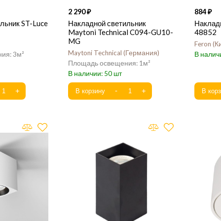
2 290
884
льник ST-Luce
Накладной светильник
Накладн
Maytoni Technical C094-GU10-
48852
MG
Feron
К
Maytoni Technical
Германия
3
1
50