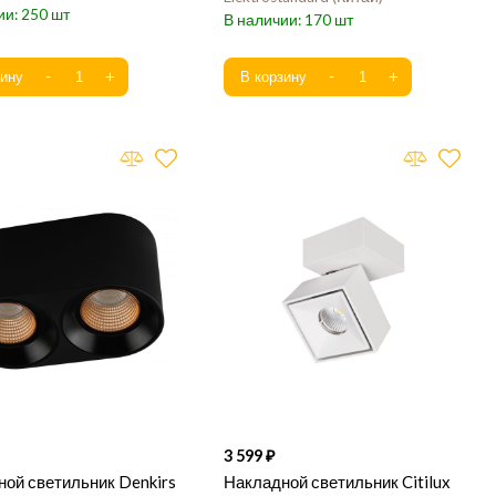
250
170
3 599
ой светильник Denkirs
Накладной светильник Citilux