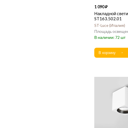
1 090
Накладной свети
ST163.502.01
ST-Luce
Италия
72