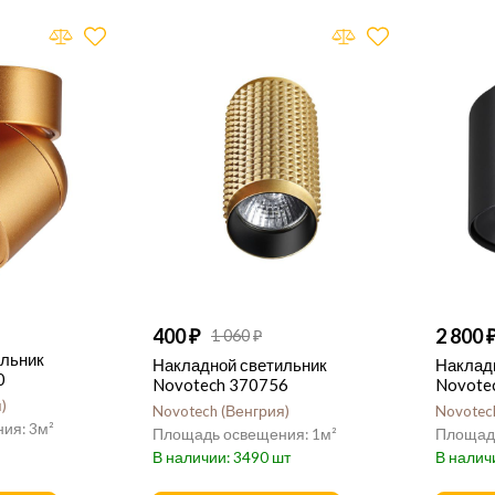
400
2 800
1 060
ильник
Накладной светильник
Наклад
0
Novotech 370756
Novote
я
Novotech
Венгрия
Novotec
3
1
3490