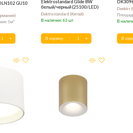
Elektrostandard Glide 8W
DK309
 DLN102 GU10
белый/черный (25100/LED)
Denkirs
Elektrostandard
Китай
ермания
63
1