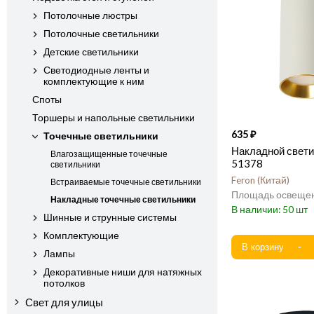
Потолочные люстры
Потолочные светильники
Детские светильники
Светодиодные ленты и
комплектующие к ним
Споты
Торшеры и напольные светильники
635
Точечные светильники
Накладной свети
Влагозащищенные точечные
51378
светильники
Feron
Китай
Встраиваемые точечные светильники
Накладные точечные светильники
50
Шинные и струнные системы
Комплектующие
Лампы
Декоративные ниши для натяжных
потолков
Свет для улицы