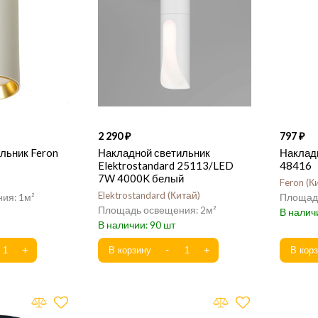
2 290
797
льник Feron
Накладной светильник
Накладн
Elektrostandard 25113/LED
48416
7W 4000K белый
Feron
К
Elektrostandard
Китай
1
2
90