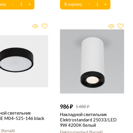
986
1 680
ной светильник
Накладной светильник
NE M04-525-146 black
Elektrostandard 25033/LED
9W 4200K белый
E
Китай
Elektrostandard
Китай