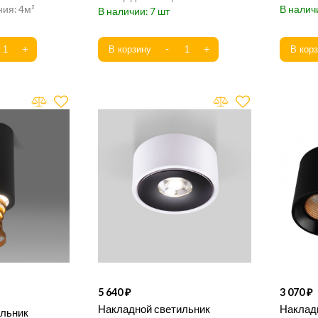
4
7
5 640
3 070
Накладной светильник
Накладн
ильник