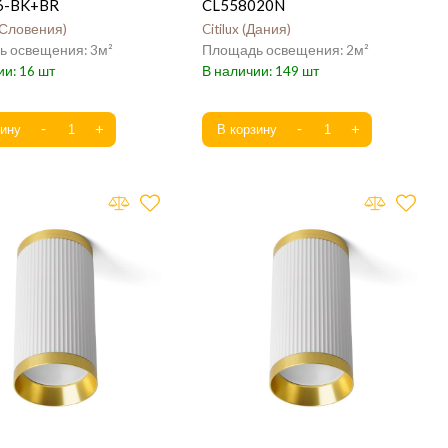
6-BK+BR
CL558020N
Словения
Citilux
Дания
3
2
16
149