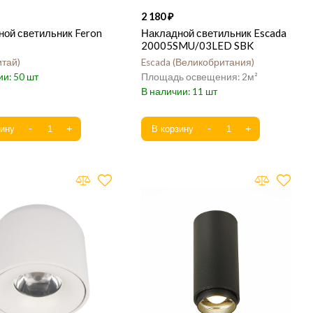
2 180
ой светильник Feron
Накладной светильник Escada
20005SMU/03LED SBK
итай
Escada
Великобритания
50
2
11