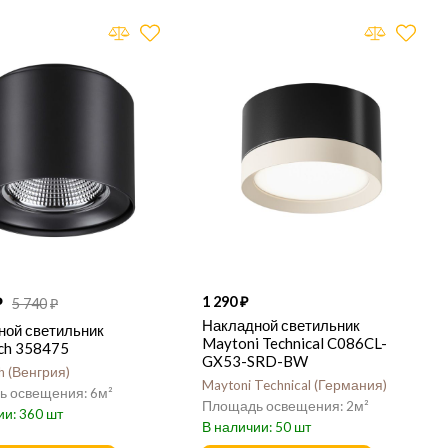
1 290
5 740
Накладной светильник
ной светильник
Maytoni Technical C086CL-
ch 358475
GX53-SRD-BW
h
Венгрия
Maytoni Technical
Германия
6
2
360
50