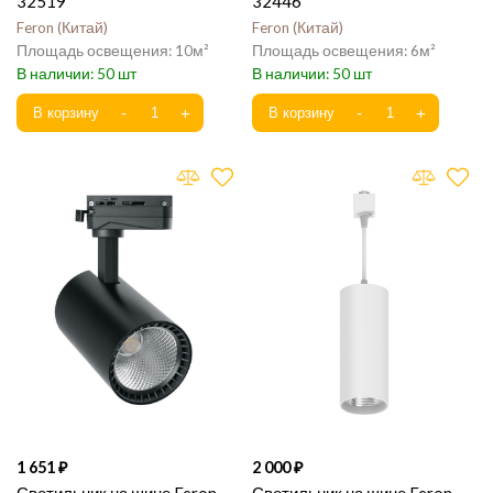
32519
32446
Feron
Китай
Feron
Китай
10
6
50
50
1 651
2 000