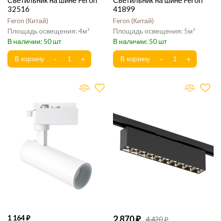
Светильник на шине Feron
Светильник на шине Feron
32516
41899
Feron
Китай
Feron
Китай
4
5
50
50
1 164
2 870
4 420