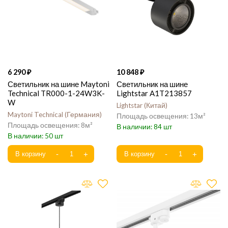
6 290
10 848
Светильник на шине Maytoni
Светильник на шине
Technical TR000-1-24W3K-
Lightstar A1T213857
W
Lightstar
Китай
Maytoni Technical
Германия
13
8
84
50