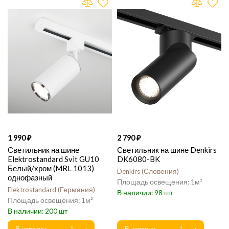
1 990
2 790
Светильник на шине
Светильник на шине Denkirs
Elektrostandard Svit GU10
DK6080-BK
Белый/хром (MRL 1013)
Denkirs
Словения
однофазный
1
Elektrostandard
Германия
98
1
200