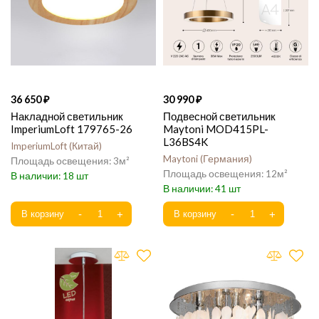
36 650
30 990
Накладной светильник
Подвесной светильник
ImperiumLoft 179765-26
Maytoni MOD415PL-
L36BS4K
ImperiumLoft
Китай
Maytoni
Германия
3
12
18
41