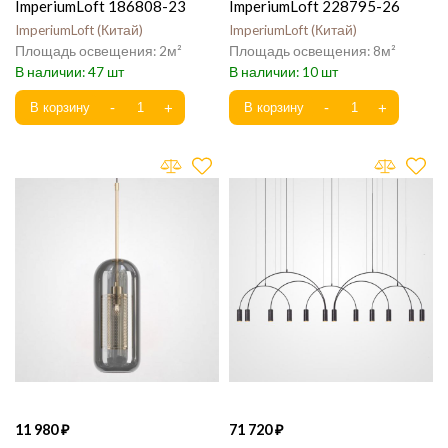
ImperiumLoft 186808-23
ImperiumLoft 228795-26
ImperiumLoft
Китай
ImperiumLoft
Китай
2
8
47
10
11 980
71 720