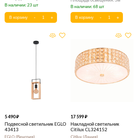
3
23
68
5 490
17 599
Подвесной светильник EGLO
Накладной светильник
43413
Citilux CL324152
EGLO
Венгрия
Citilux
Дания