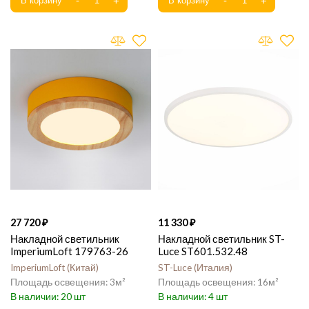
27 720
11 330
Накладной светильник
Накладной светильник ST-
ImperiumLoft 179763-26
Luce ST601.532.48
ImperiumLoft
Китай
ST-Luce
Италия
3
16
20
4