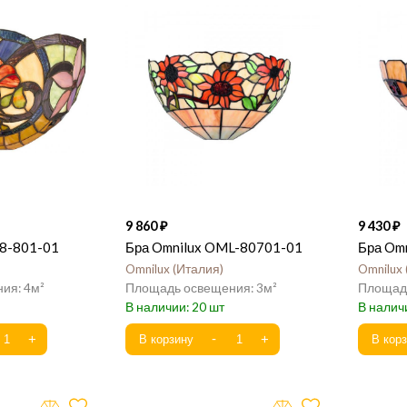
9 860
9 430
8-801-01
Бра Omnilux OML-80701-01
Бра Om
Omnilux
Италия
Omnilux
4
3
20