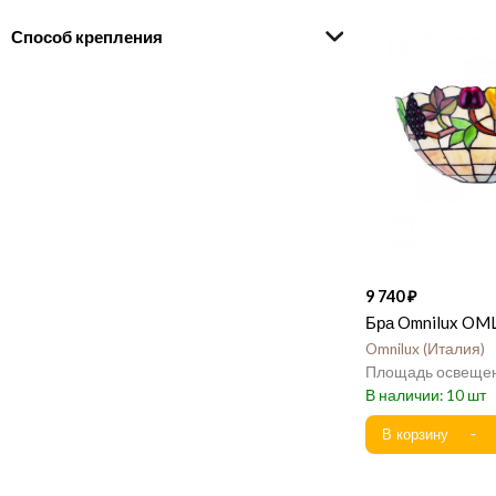
Способ крепления
9 740
Бра Omnilux OM
Omnilux
Италия
10