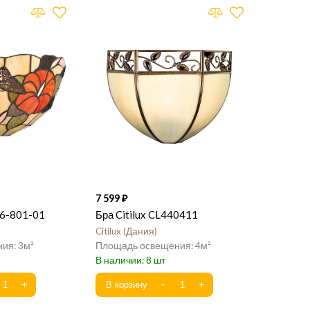
7 599
6-801-01
Бра Citilux CL440411
Citilux
Дания
3
4
8