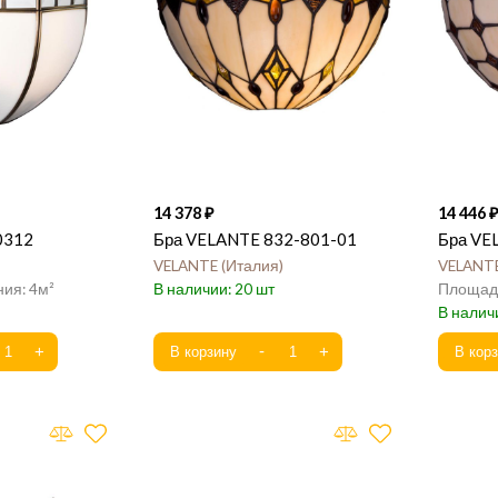
14 378
14 446
40312
Бра VELANTE 832-801-01
Бра VE
VELANTE
Италия
VELANT
4
20