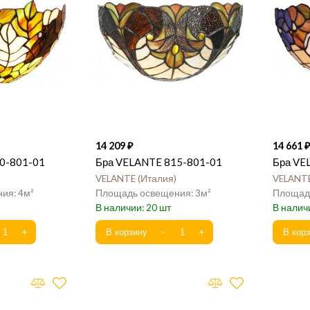
14 209
14 661
0-801-01
Бра VELANTE 815-801-01
Бра VE
VELANTE
Италия
VELANT
4
3
20