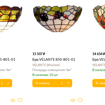
15 507
14 654
5-801-01
Бра VELANTE 850-801-01
Бра VE
VELANTE
Италия
VELANT
4
4
20