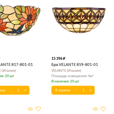
15 396
LANTE 817-801-01
Бра VELANTE 859-801-01
E
Италия
VELANTE
Италия
20
4
20