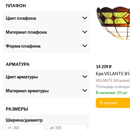
Кантри
50
ПЛАФОН
Прованс
42
Неоклассика
34
Цвет плафона
Восточный
8
Скандинавский
5
Материал плафона
Ретро
2
Хрусталь
2
Форма плафона
Классика
1
АРМАТУРА
14 209
Бра VELANTE 85
Цвет арматуры
VELANTE
Италия
Материал арматуры
20
РАЗМЕРЫ
Ширина/диаметр