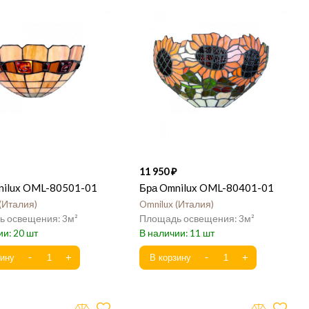
11 950
nilux OML-80501-01
Бра Omnilux OML-80401-01
Италия
Omnilux
Италия
3
3
20
11