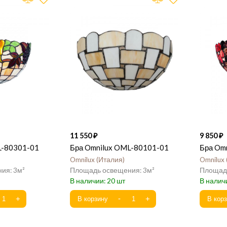
11 550
9 850
L-80301-01
Бра Omnilux OML-80101-01
Бра Om
Omnilux
Италия
Omnilux
3
3
20