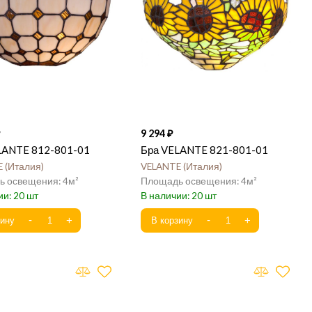
9 294
LANTE 812-801-01
Бра VELANTE 821-801-01
E
Италия
VELANTE
Италия
4
4
20
20