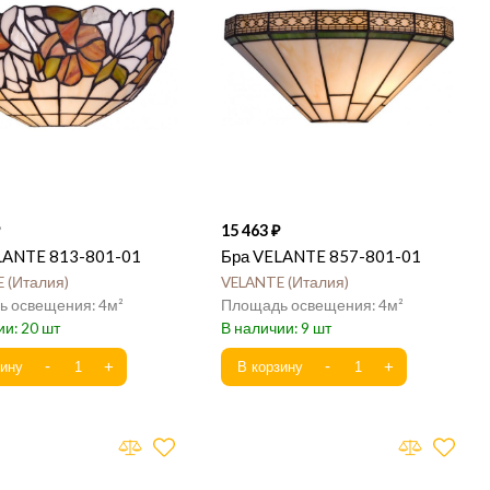
15 463
LANTE 813-801-01
Бра VELANTE 857-801-01
E
Италия
VELANTE
Италия
4
4
20
9