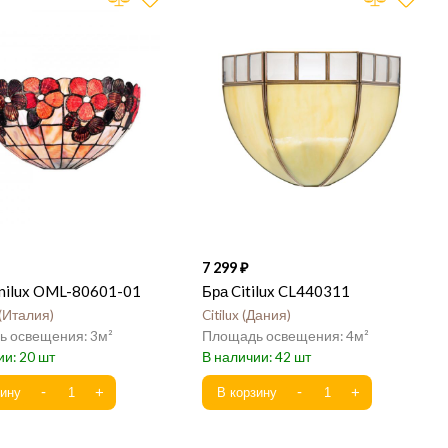
7 299
nilux OML-80601-01
Бра Citilux CL440311
Италия
Citilux
Дания
3
4
20
42