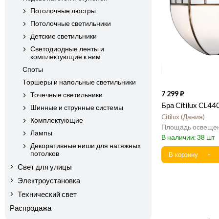
Потолочные люстры
Потолочные светильники
Детские светильники
Светодиодные ленты и
комплектующие к ним
Споты
Торшеры и напольные светильники
7 299
Точечные светильники
Бра Citilux CL4
Шинные и струнные системы
Citilux
Дания
Комплектующие
Лампы
38
Декоративные ниши для натяжных
потолков
Свет для улицы
Электроустановка
Технический свет
Распродажа