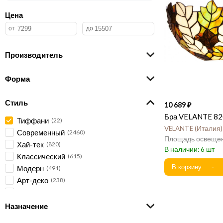
Цена
Производитель
Форма
Стиль
10 689
Бра VELANTE 82
Тиффани
22
VELANTE
Италия
Современный
2460
Хай-тек
820
6
Классический
615
Модерн
491
Арт-деко
238
Лофт
227
Флористика
71
Назначение
Замковый
51